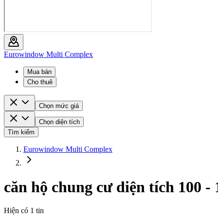
Eurowindow Multi Complex
Mua bán
Cho thuê
Chọn mức giá
Chọn diện tích
Tìm kiếm
Eurowindow Multi Complex
căn hộ chung cư diện tích 100 
Hiện có
1
tin