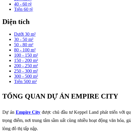
40 - 60 tỷ
Trên 60 tỷ
Diện tích
Dưới 30 m²
30 - 50 m²
50 - 80 m²
80 - 100 m²
100 - 150 m²
150 - 200 m²
200 - 250 m²
250 - 300 m²
300 - 500 m²
Trên 500 m²
TỔNG QUAN DỰ ÁN EMPIRE CITY
Dự án
Empire City
được chủ đầu tư Keppel Land phát triển với qu
trọng điểm, nơi trung tâm sầm uất cùng nhiều hoạt động văn hóa, g
lòng đô thị tấp nập.