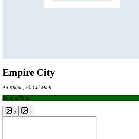
Empire City
An Khánh, Hồ Chí Minh
Đang mở bán
2
2