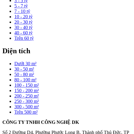
3 - 5 tỷ
5 - 7 tỷ
7 - 10 tỷ
10 - 20 tỷ
20 - 30 tỷ
30 - 40 tỷ
40 - 60 tỷ
Trên 60 tỷ
Diện tích
Dưới 30 m²
30 - 50 m²
50 - 80 m²
80 - 100 m²
100 - 150 m²
150 - 200 m²
200 - 250 m²
250 - 300 m²
300 - 500 m²
Trên 500 m²
CÔNG TY TNHH CÔNG NGHỆ DK
Số 2 Đường D4, Phường Phước Long B, Thành phố Thủ Đức, TP