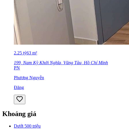
2.25
tỷ
63
m²
199, Nam Kỳ Khởi Nghĩa, Vũng Tàu, Hồ Chí Minh
PN
Phương Nguyễn
Đăng
Khoảng giá
Dưới 500 triệu