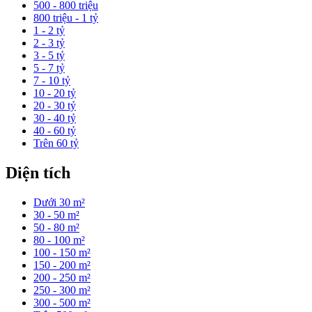
500 - 800 triệu
800 triệu - 1 tỷ
1 - 2 tỷ
2 - 3 tỷ
3 - 5 tỷ
5 - 7 tỷ
7 - 10 tỷ
10 - 20 tỷ
20 - 30 tỷ
30 - 40 tỷ
40 - 60 tỷ
Trên 60 tỷ
Diện tích
Dưới 30 m²
30 - 50 m²
50 - 80 m²
80 - 100 m²
100 - 150 m²
150 - 200 m²
200 - 250 m²
250 - 300 m²
300 - 500 m²