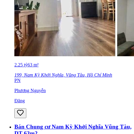
2.25
tỷ
63
m²
199, Nam Kỳ Khởi Nghĩa, Vũng Tàu, Hồ Chí Minh
PN
Phương Nguyễn
Đăng
Bán Chung cư Nam Kỳ Khởi Nghĩa Vũng Tàu,
DT 63m2