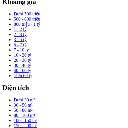
Khoảng giá
Dưới 500 triệu
500 - 800 triệu
800 triệu - 1 tỷ
1 - 2 tỷ
2 - 3 tỷ
3 - 5 tỷ
5 - 7 tỷ
7 - 10 tỷ
10 - 20 tỷ
20 - 30 tỷ
30 - 40 tỷ
40 - 60 tỷ
Trên 60 tỷ
Diện tích
Dưới 30 m²
30 - 50 m²
50 - 80 m²
80 - 100 m²
100 - 150 m²
150 - 200 m²