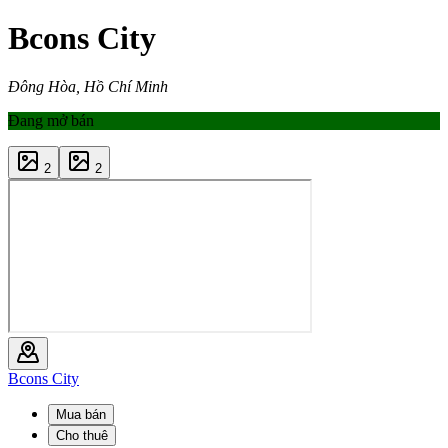
Bcons City
Đông Hòa, Hồ Chí Minh
Đang mở bán
2
2
Bcons City
Mua bán
Cho thuê