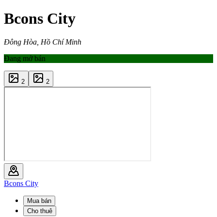
Bcons City
Đông Hòa, Hồ Chí Minh
Đang mở bán
2
2
Bcons City
Mua bán
Cho thuê