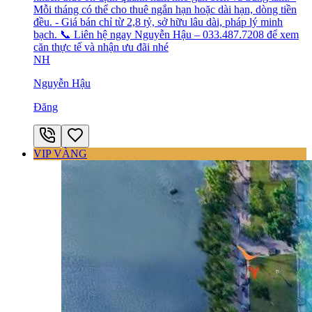
Mỗi tháng có thể cho thuê ngắn hạn hoặc dài hạn, dòng tiền
đều. - Giá bán chỉ từ 2,8 tỷ, sở hữu lâu dài, pháp lý minh
bạch. 📞 Liên hệ ngay Nguyễn Hậu – 033.487.7208 để xem
căn thực tế và nhận ưu đãi nhé
NH
Nguyễn Hậu
Đăng
VIP VÀNG