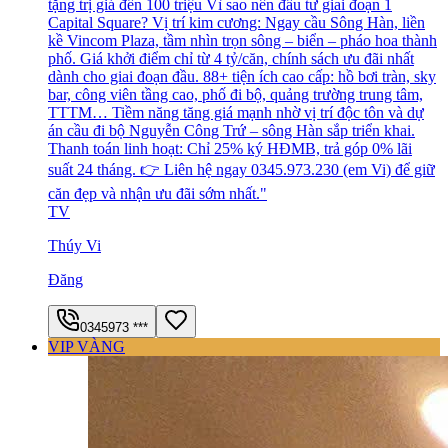
tặng trị giá đến 100 triệu Vì sao nên đầu tư giai đoạn 1
Capital Square? Vị trí kim cương: Ngay cầu Sông Hàn, liền
kề Vincom Plaza, tầm nhìn trọn sông – biển – pháo hoa thành
phố. Giá khởi điểm chỉ từ 4 tỷ/căn, chính sách ưu đãi nhất
dành cho giai đoạn đầu. 88+ tiện ích cao cấp: hồ bơi tràn, sky
bar, công viên tầng cao, phố đi bộ, quảng trường trung tâm,
TTTM… Tiềm năng tăng giá mạnh nhờ vị trí độc tôn và dự
án cầu đi bộ Nguyễn Công Trứ – sông Hàn sắp triển khai.
Thanh toán linh hoạt: Chỉ 25% ký HĐMB, trả góp 0% lãi
suất 24 tháng. 👉 Liên hệ ngay 0345.973.230 (em Vi) để giữ
căn đẹp và nhận ưu đãi sớm nhất."
TV
Thúy Vi
Đăng
0345973 ***
VIP VÀNG