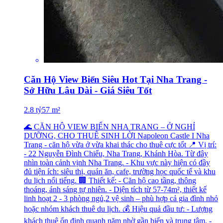
Căn Hộ View Biển Siêu Hot Tại Nha Trang -
Sở Hữu Lâu Dài - Giá Siêu Tốt
2.8
tỷ
57
m²
🌊 CĂN HỘ VIEW BIỂN NHA TRANG – Ở NGHỈ
DƯỠNG, CHO THUÊ SINH LỜI Napoleon Castle I Nha
Trang - căn hộ vừa ở vừa khai thác cho thuê cực tốt 📍 Vị trí:
- 22 Nguyễn Đình Chiểu, Nha Trang, Khánh Hòa. Từ đây
nhìn toàn cảnh vịnh Nha Trang. - Khu vực này hiện có đầy
đủ tiện ích: siêu thị, quán ăn, cafe, trường học quốc tế và khu
du lịch nổi tiếng. 🏢 Thiết kế: - Căn hộ cao tầng, thông
thoáng, ánh sáng tự nhiên. - Diện tích từ 57-74m², thiết kế
linh hoạt 2 - 3 phòng ngủ,2 vệ sinh – phù hợp cả gia đình nhỏ
hoặc nhóm khách thuê du lịch. 💰 Hiệu quả đầu tư: - Lượng
khách thuê ổn định quanh năm nhờ gần biển và trung tâm. -