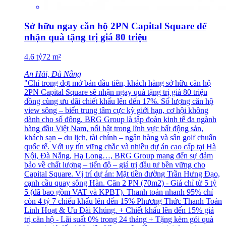
Sở hữu ngay căn hộ 2PN Capital Square để
nhận quà tặng trị giá 80 triệu
4.6
tỷ
72
m²
An Hải, Đà Nẵng
"Chỉ trong đợt mở bán đầu tiên, khách hàng sở hữu căn hộ
2PN Capital Square sẽ nhận ngay quà tặng trị giá 80 triệu
đồng cùng ưu đãi chiết khấu lên đến 17%. Số lượng căn hộ
view sông – biển trung tâm cực kỳ giới hạn, cơ hội không
dành cho số đông. BRG Group là tập đoàn kinh tế đa ngành
hàng đầu Việt Nam, nổi bật trong lĩnh vực bất động sản,
khách sạn – du lịch, tài chính – ngân hàng và sân golf chuẩn
quốc tế. Với uy tín vững chắc và nhiều dự án cao cấp tại Hà
Nội, Đà Nẵng, Hạ Long…, BRG Group mang đến sự đảm
bảo về chất lượng – tiến độ – giá trị đầu tư bền vững cho
Capital Square. Vị trí dự án: Mặt tiền đường Trần Hưng Đạo,
cạnh cầu quay sông Hàn. Căn 2 PN (70m2) - Giá chỉ từ 5 tỷ
5 (đã bao gồm VAT và KPBT). Thanh toán nhanh 95% chỉ
còn 4 tỷ 7 chiếu khấu lên đến 15% Phương Thức Thanh Toán
Linh Hoạt & Ưu Đãi Khủng. + Chiết khấu lên đến 15% giá
trị căn hộ - Lãi suất 0% trong 24 tháng + Tặng kèm gói quà