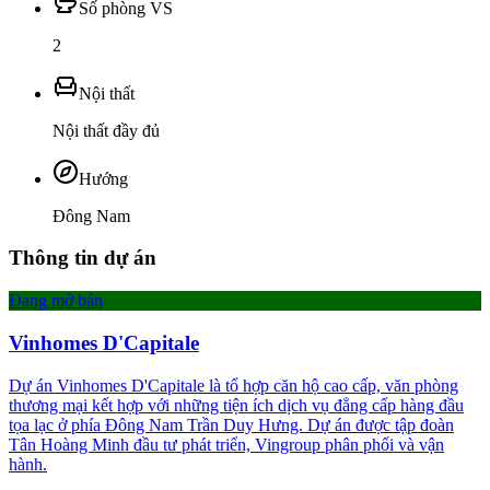
Số phòng VS
2
Nội thất
Nội thất đầy đủ
Hướng
Đông Nam
Thông tin dự án
Đang mở bán
Vinhomes D'Capitale
Dự án Vinhomes D'Capitale là tổ hợp căn hộ cao cấp, văn phòng
thương mại kết hợp với những tiện ích dịch vụ đẳng cấp hàng đầu
tọa lạc ở phía Đông Nam Trần Duy Hưng. Dự án được tập đoàn
Tân Hoàng Minh đầu tư phát triển, Vingroup phân phối và vận
hành.