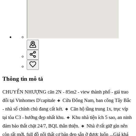
Thông tin mô tả
CHUYỂN NHƯỢNG căn 2N - 85m2 - view thành phố - giá trao
đổi tại Vinhomes D'capitale 🔸 Cửa Đông Nam, ban công Tây Bắc
- nhà sổ chính chủ đang cất két. 🔸 Căn hộ tầng trung 1x, trục víp
tại tòa C3 - hướng đẹp nhất khu. 🔸 Khu nhà tiện ích 5 sao, an ninh
đảm bảo thắt chặt 24/7, BQL thân thiện. 🔸 Nhà ở rất giữ gìn nên
còn rất mới, full đồ nội thất cơ bản đẹp sẵn ở được luôn ...Giá khá