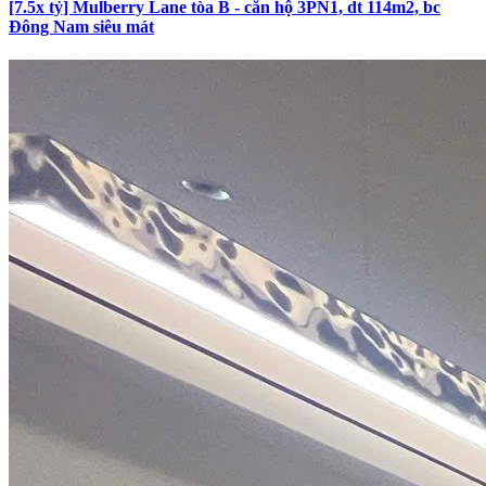
[7.5x tỷ] Mulberry Lane tòa B - căn hộ 3PN1, dt 114m2, bc
Đông Nam siêu mát