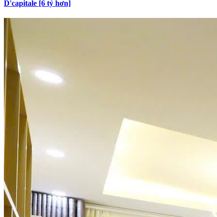
D'capitale [6 tỷ hơn]