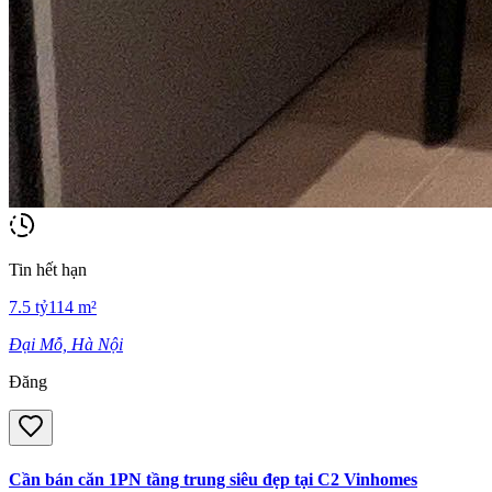
Tin hết hạn
7.5
tỷ
114
m²
Đại Mỗ, Hà Nội
Đăng
Cần bán căn 1PN tầng trung siêu đẹp tại C2 Vinhomes