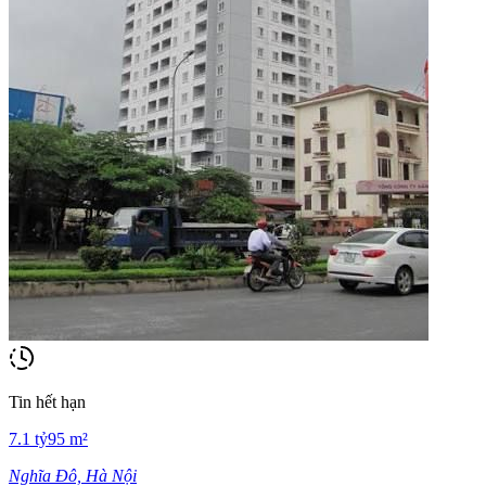
Tin hết hạn
7.1
tỷ
95
m²
Nghĩa Đô, Hà Nội