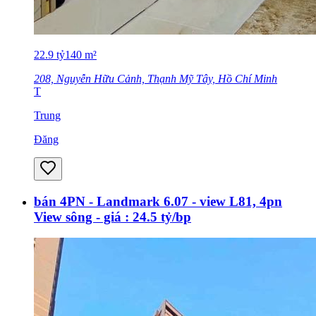
22.9
tỷ
140
m²
208, Nguyễn Hữu Cảnh, Thạnh Mỹ Tây, Hồ Chí Minh
T
Trung
Đăng
bán 4PN - Landmark 6.07 - view L81, 4pn
View sông - giá : 24.5 tỷ/bp