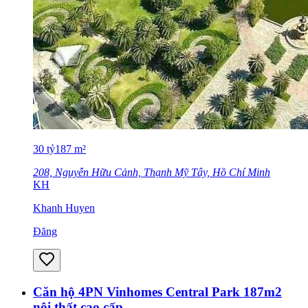
30
tỷ
187
m²
208, Nguyễn Hữu Cảnh, Thạnh Mỹ Tây, Hồ Chí Minh
KH
Khanh Huyen
Đăng
Căn hộ 4PN Vinhomes Central Park 187m2
nội thất cao cấp