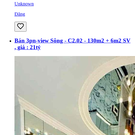
Unknown
Đăng
Bán 3pn-view Sông - C2.02 - 130m2 + 6m2 SV
, giá : 21tỷ