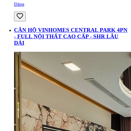
Đăng
CĂN HỘ VINHOMES CENTRAL PARK 4PN
- FULL NỘI THẤT CAO CẤP - SHR LÂU
DÀI