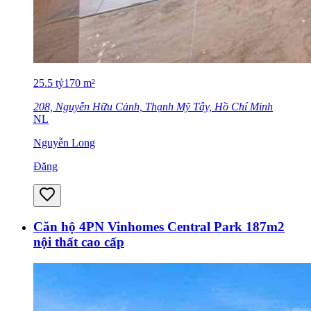
25.5
tỷ
170
m²
208, Nguyễn Hữu Cảnh, Thạnh Mỹ Tây, Hồ Chí Minh
NL
Nguyễn Long
Đăng
Căn hộ 4PN Vinhomes Central Park 187m2
nội thất cao cấp