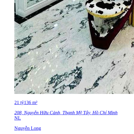
21
tỷ
136
m²
208, Nguyễn Hữu Cảnh, Thạnh Mỹ Tây, Hồ Chí Minh
NL
Nguyễn Long