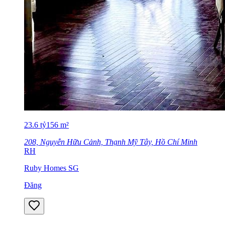
23.6
tỷ
156
m²
208, Nguyễn Hữu Cảnh, Thạnh Mỹ Tây, Hồ Chí Minh
RH
Ruby Homes SG
Đăng