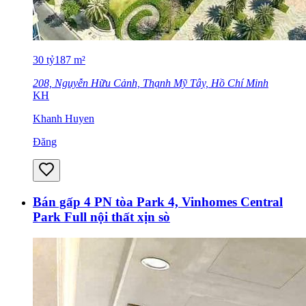
30
tỷ
187
m²
208, Nguyễn Hữu Cảnh, Thạnh Mỹ Tây, Hồ Chí Minh
KH
Khanh Huyen
Đăng
Bán gấp 4 PN tòa Park 4, Vinhomes Central
Park Full nội thất xịn sò