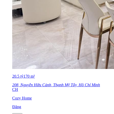
20.5
tỷ
170
m²
208, Nguyễn Hữu Cảnh, Thạnh Mỹ Tây, Hồ Chí Minh
CH
Cozy Home
Đăng