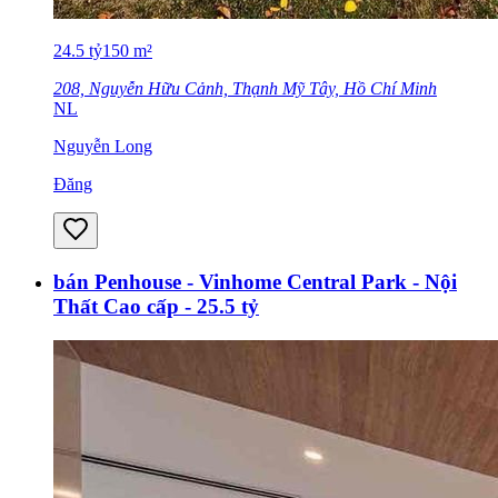
24.5
tỷ
150
m²
208, Nguyễn Hữu Cảnh, Thạnh Mỹ Tây, Hồ Chí Minh
NL
Nguyễn Long
Đăng
bán Penhouse - Vinhome Central Park - Nội
Thất Cao cấp - 25.5 tỷ