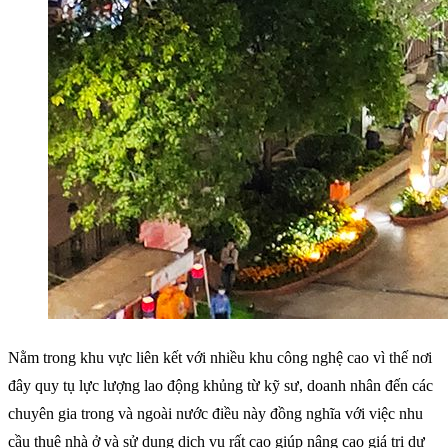
Nằm trong khu vực liên kết với nhiều khu công nghệ cao vì thế nơi
đây quy tụ lực lượng lao động khủng từ kỹ sư, doanh nhân đến các
chuyên gia trong và ngoài nước điều này đồng nghĩa với việc nhu
cầu thuê nhà ở và sử dụng dịch vụ rất cao giúp nâng cao giá trị dự