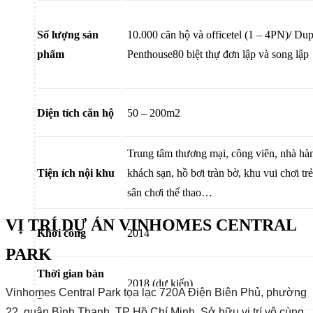
Số lượng sản
10.000 căn hộ và officetel (1 – 4PN)/ Dup
phẩm
Penthouse80 biệt thự đơn lập và song lập
Diện tích căn hộ
50 – 200m2
Trung tâm thương mại, công viên, nhà hà
Tiện ích nội khu
khách sạn, hồ bơi tràn bờ, khu vui chơi tr
sân chơi thể thao…
VỊ TRÍ DỰ ÁN VINHOMES CENTRAL
Khởi công
2014
PARK
Thời gian bàn
2018 (dự kiến)
Vinhomes Central Park tọa lạc 720A Điện Biên Phủ, phường
giao
22, quận Bình Thạnh, TP Hồ Chí Minh. Sở hữu vị trí vô cùng