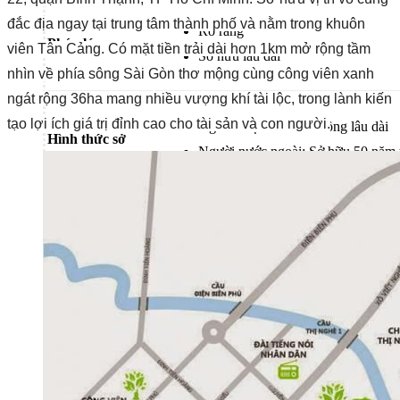
đắc địa ngay tại trung tâm thành phố và nằm trong khuôn
Rõ ràng
Pháp lý
viên Tân Cảng. Có mặt tiền trải dài hơn 1km mở rộng tầm
Sở hữu lâu dài
nhìn về phía sông Sài Gòn thơ mộng cùng công viên xanh
ngát rộng 36ha mang nhiều vượng khí tài lộc, trong lành kiến
tạo lợi ích giá trị đỉnh cao cho tài sản và con người.
Người Việt Nam: Sổ hồng lâu dài
Hình thức sở
Người nước ngoài: Sở hữu 50 năm 
hữu
luật pháp hiện hành