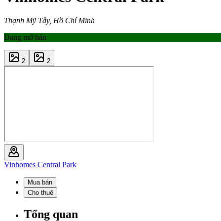
Thạnh Mỹ Tây, Hồ Chí Minh
Đang mở bán
2
2
Vinhomes Central Park
Mua bán
Cho thuê
Tổng quan