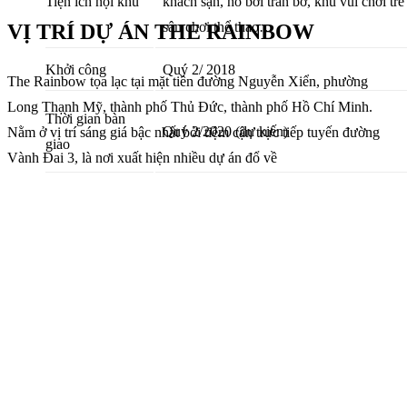
Tiện ích nội khu
khách sạn, hồ bơi tràn bờ, khu vui chơi trẻ
sân chơi thể thao…
VỊ TRÍ DỰ ÁN THE RAINBOW
Khởi công
Quý 2/ 2018
The Rainbow tọa lạc tại mặt tiền đường Nguyễn Xiển, phường
Long Thạnh Mỹ, thành phố Thủ Đức, thành phố Hồ Chí Minh.
Thời gian bàn
Quý 2/2020 (dự kiến)
Nằm ở vị trí sáng giá bậc nhất bởi tiệm cận trực tiếp tuyến đường
giao
Vành Đai 3, là nơi xuất hiện nhiều dự án đổ về
Pháp lý
Rõ ràngSở hữu lâu dài
Người Việt Nam: Sổ hồng lâu dài
Hình thức sở hữu
Người nước ngoài: Sở hữu 50 năm 
luật pháp hiện hành