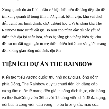
Xung quanh dự án là khu dân cư hiện hữu nên dễ dàng tiếp cận tiện
ích xung quanh từ trung tâm thương mại, bệnh viện, khu vui chơi
đến trung tâm hành chính, chợ, trường học…Vị trí phân khu The
Rainbow thực sự rất đắt giá, sở hữu cho mình đầy đủ các yếu tố
thiên thời địa lợi nhân hòa, cở sở hạ tầng giao thông hiện đại cho
đến sự ưu đãi ngọt ngào từ mẹ thiên nhiên bởi 2 con sông lớn mang
đến không gian sống mát lành, dịu êm.
TIỆN ÍCH DỰ ÁN THE RAINBOW
Kiến tạo “tiểu vương quốc” thu nhỏ ngay giữa lòng đô thị
phía Đông, The Rainbow quy tụ chuỗi tiện ích đẳng cấp,
xứng tầm quốc tế mang đến giá trị sống đích thực, cân bằng
và thư tháiCông viên 36ha với 15 công viên chủ đề đa dạng,
nổi bật là công viên cầu vòng – biểu tượng sắc màu của