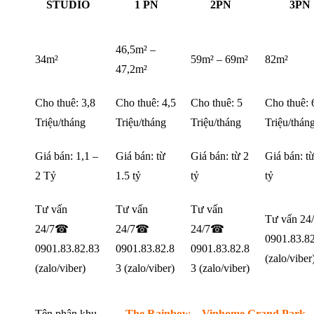
STUDIO
1 PN
2PN
3PN
46,5m² –
34m²
59m² – 69m²
82m²
47,2m²
Cho thuê: 3,8
Cho thuê: 4,5
Cho thuê: 5
Cho thuê: 
Triệu/tháng
Triệu/tháng
Triệu/tháng
Triệu/thán
Giá bán: 1,1 –
Giá bán: từ
Giá bán: từ 2
Giá bán: từ
2 Tỷ
1.5 tỷ
tỷ
tỷ
Tư vấn
Tư vấn
Tư vấn
Tư vấn 2
24/7☎
24/7☎
24/7☎
0901.83.8
0901.83.82.83
0901.83.82.8
0901.83.82.8
(zalo/viber
(zalo/viber)
3 (zalo/viber)
3 (zalo/viber)
Tên phân khu
The Rainbow – Vinhome Grand Park