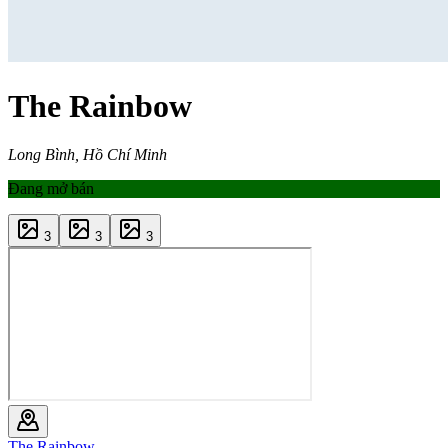
The Rainbow
Long Bình, Hồ Chí Minh
Đang mở bán
3
3
3
The Rainbow