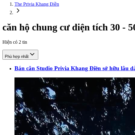
The Privia Khang Điền
căn hộ chung cư diện tích 30 - 
Hiện có
2
tin
Phù hợp nhất
Bán căn Studio Privia Khang Điền sở hữu lâu dà