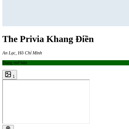
The Privia Khang Điền
An Lạc, Hồ Chí Minh
Đang mở bán
1