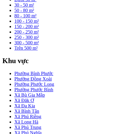
30 - 50 m²
50 - 80 m²
80 - 100 m²
100 - 150 m²
150 - 200 m²
200 - 250 m²
250 - 300 m²
300 - 500 m²
Trên 500 m²
Khu vực
Phường Bình Phước
Phường Đồng Xoài
Phường Phước Long
Phường Phước Bình
Xã Bù Gia Mập
Xã Đăk Ơ
Xã Đa Kia
Xã Bình Tân
Xã Phú Riềng
Xã Long Hà
Xã Phú Trung
Xã Phú Nghĩa