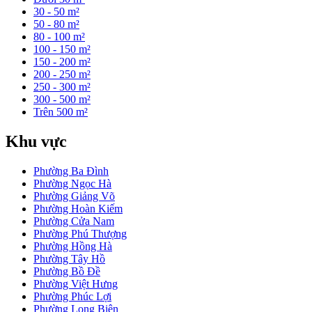
30 - 50 m²
50 - 80 m²
80 - 100 m²
100 - 150 m²
150 - 200 m²
200 - 250 m²
250 - 300 m²
300 - 500 m²
Trên 500 m²
Khu vực
Phường Ba Đình
Phường Ngọc Hà
Phường Giảng Võ
Phường Hoàn Kiếm
Phường Cửa Nam
Phường Phú Thượng
Phường Hồng Hà
Phường Tây Hồ
Phường Bồ Đề
Phường Việt Hưng
Phường Phúc Lợi
Phường Long Biên