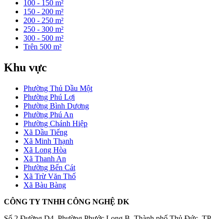
100 - 150 m²
150 - 200 m²
200 - 250 m²
250 - 300 m²
300 - 500 m²
Trên 500 m²
Khu vực
Phường Thủ Dầu Một
Phường Phú Lợi
Phường Bình Dương
Phường Phú An
Phường Chánh Hiệp
Xã Dầu Tiếng
Xã Minh Thạnh
Xã Long Hòa
Xã Thanh An
Phường Bến Cát
Xã Trừ Văn Thố
Xã Bàu Bàng
CÔNG TY TNHH CÔNG NGHỆ DK
Số 2 Đường D4, Phường Phước Long B, Thành phố Thủ Đức, TP