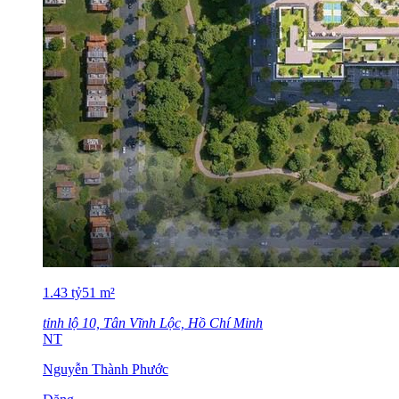
1.43
tỷ
51
m²
tỉnh lộ 10, Tân Vĩnh Lộc, Hồ Chí Minh
NT
Nguyễn Thành Phước