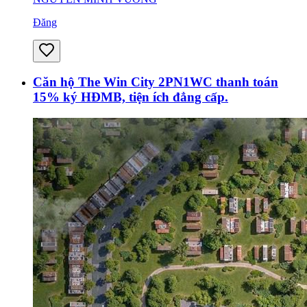
Đăng
Căn hộ The Win City 2PN1WC thanh toán
15% ký HĐMB, tiện ích đẳng cấp.