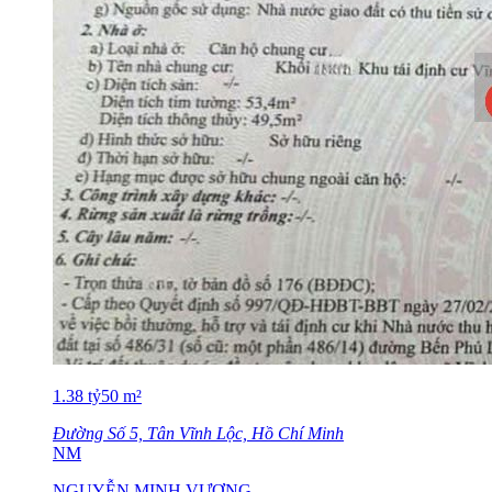
1.38
tỷ
50
m²
Đường Số 5, Tân Vĩnh Lộc, Hồ Chí Minh
NM
NGUYỄN MINH VƯƠNG