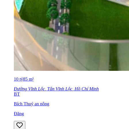
10
tỷ
85
m²
Đường Vĩnh Lộc, Tân Vĩnh Lộc, Hồ Chí Minh
BT
Bích Thuỷ an nông
Đăng