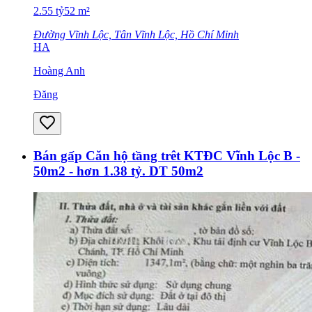
2.55
tỷ
52
m²
Đường Vĩnh Lộc, Tân Vĩnh Lộc, Hồ Chí Minh
HA
Hoàng Anh
Đăng
Bán gấp Căn hộ tầng trêt KTĐC Vĩnh Lộc B -
50m2 - hơn 1.38 tỷ. DT 50m2