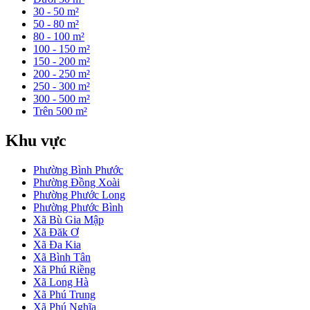
30 - 50 m²
50 - 80 m²
80 - 100 m²
100 - 150 m²
150 - 200 m²
200 - 250 m²
250 - 300 m²
300 - 500 m²
Trên 500 m²
Khu vực
Phường Bình Phước
Phường Đồng Xoài
Phường Phước Long
Phường Phước Bình
Xã Bù Gia Mập
Xã Đăk Ơ
Xã Đa Kia
Xã Bình Tân
Xã Phú Riềng
Xã Long Hà
Xã Phú Trung
Xã Phú Nghĩa