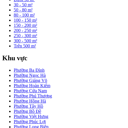
30 - 50 m²
50 - 80 m²
80 - 100 m²
100 - 150 m²
150 - 200 m²
200 - 250 m²
250 - 300 m²
300 - 500 m²
Trên 500 m²
Khu vực
Phường Ba Đình
Phường Ngọc Hà
Phường Giảng Võ
Phường Hoàn Kiếm
Phường Cửa Nam
Phường Phú Thượng
Phường Hồng Hà
Phường Tây Hồ
Phường Bồ Đề
Phường Việt Hưng
Phường Phúc Lợi
Phường Long Biên