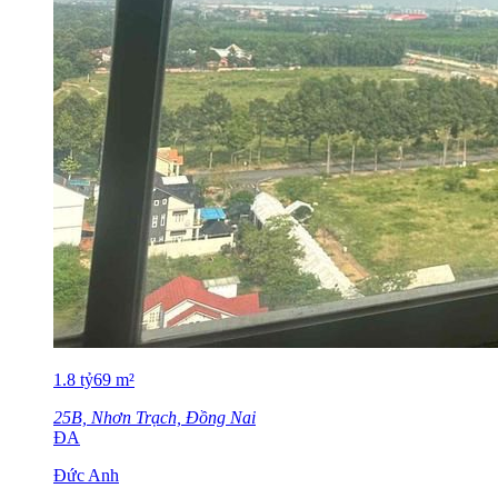
1.8
tỷ
69
m²
25B, Nhơn Trạch, Đồng Nai
ĐA
Đức Anh