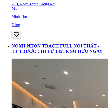
25B, Nhơn Trạch, Đồng Nai
MT
Minh Thư
Đăng
NOXH NHƠN TRẠCH FULL NỘI THẤT -
TT TRƯỚC CHỈ TỪ 135TR SỞ HỮU NGAY