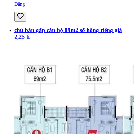
Đăng
chủ bán gấp căn hộ 89m2 sổ hồng riêng giá
2,25 ti