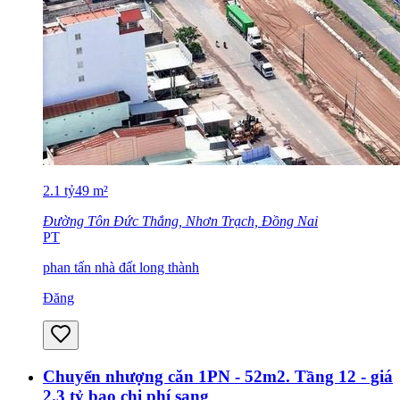
2.1
tỷ
49
m²
Đường Tôn Đức Thắng, Nhơn Trạch, Đồng Nai
PT
phan tấn nhà đất long thành
Đăng
Chuyển nhượng căn 1PN - 52m2. Tầng 12 - giá
2.3 tỷ bao chi phí sang