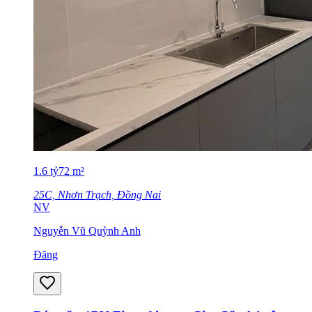
1.6
tỷ
72
m²
25C, Nhơn Trạch, Đồng Nai
NV
Nguyễn Vũ Quỳnh Anh
Đăng