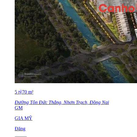
5
tỷ
70
m²
Đường Tôn Đức Thắng, Nhơn Trạch, Đồng Nai
GM
GIA MỸ
Đăng