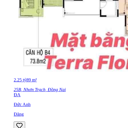
2.25
tỷ
89
m²
25B, Nhơn Trạch, Đồng Nai
ĐA
Đức Anh
Đăng