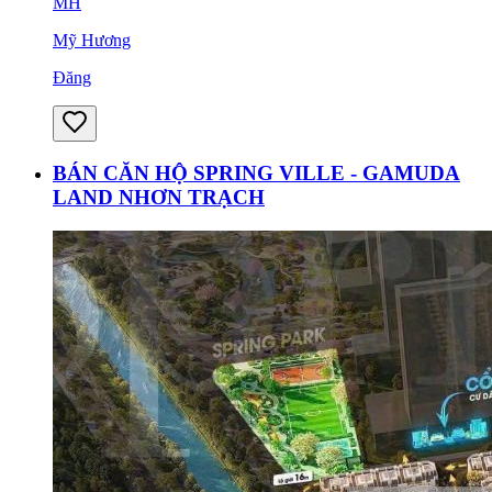
MH
Mỹ Hương
Đăng
BÁN CĂN HỘ SPRING VILLE - GAMUDA
LAND NHƠN TRẠCH