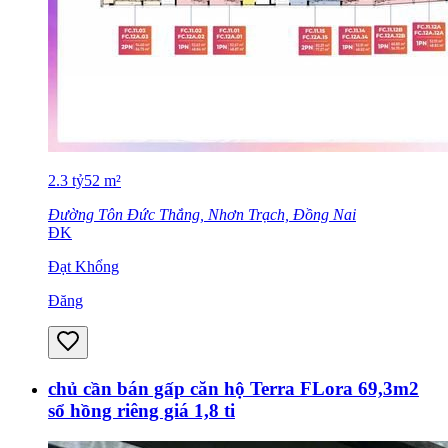
2.3
tỷ
52
m²
Đường Tôn Đức Thắng, Nhơn Trạch, Đồng Nai
ĐK
Đạt Khổng
Đăng
chủ cần bán gấp căn hộ Terra FLora 69,3m2
sổ hồng riêng giá 1,8 ti