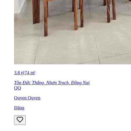
3.8
tỷ
74
m²
Tôn Đức Thắng, Nhơn Trạch, Đồng Nai
QQ
Quyen Quyen
Đăng