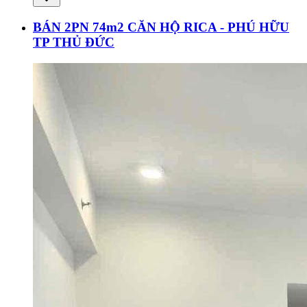
BÁN 2PN 74m2 CĂN HỘ RICA - PHÚ HỮU
TP THỦ ĐỨC