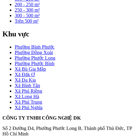
200 - 250 m²
250 - 300 m²
300 - 500 m²
Trên 500 m²
Khu vực
Phường Bình Phước
Phường Đồng Xoài
Phường Phước Long
Phường Phước Bình
Xã Bù Gia Mập
Xã Đăk Ơ
Xã Đa Kia
Xã Bình Tân
Xã Phú Riềng
Xã Long Hà
Xã Phú Trung
Xã Phú Nghĩa
CÔNG TY TNHH CÔNG NGHỆ DK
Số 2 Đường D4, Phường Phước Long B, Thành phố Thủ Đức, TP
Hồ Chí Minh