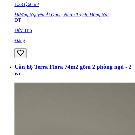
1.23
tỷ
66
m²
Đường Nguyễn Ái Quốc, Nhơn Trạch, Đồng Nai
ĐT
Đức Thọ
Đăng
Căn hộ Terra Flora 74m2 gồm 2 phòng ngủ - 2
wc