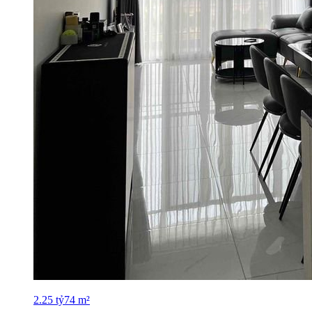
2.25
tỷ
74
m²