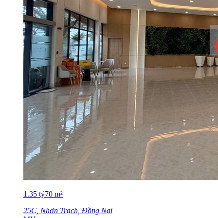
1.35
tỷ
70
m²
25C, Nhơn Trạch, Đồng Nai