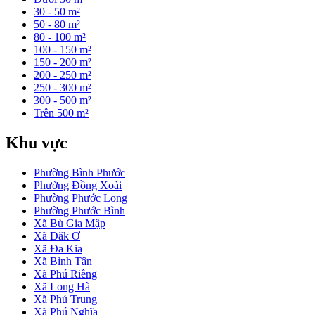
30 - 50 m²
50 - 80 m²
80 - 100 m²
100 - 150 m²
150 - 200 m²
200 - 250 m²
250 - 300 m²
300 - 500 m²
Trên 500 m²
Khu vực
Phường Bình Phước
Phường Đồng Xoài
Phường Phước Long
Phường Phước Bình
Xã Bù Gia Mập
Xã Đăk Ơ
Xã Đa Kia
Xã Bình Tân
Xã Phú Riềng
Xã Long Hà
Xã Phú Trung
Xã Phú Nghĩa