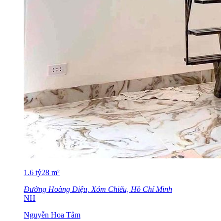
1.6
tỷ
28
m²
Đường Hoàng Diệu, Xóm Chiếu, Hồ Chí Minh
NH
Nguyễn Hoa Tâm