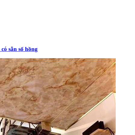
 có sẵn sổ hồng