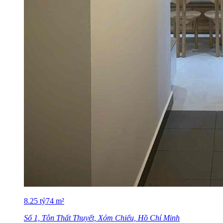
8.25
tỷ
74
m²
Số 1, Tôn Thất Thuyết, Xóm Chiếu, Hồ Chí Minh