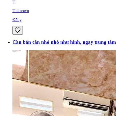
U
Unknown
Đăng
Cần bán căn nhỏ nhỏ như hình, ngay trung tâm