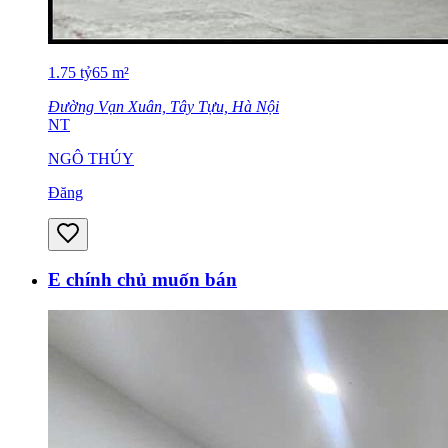
1.75
tỷ
65
m²
Đường Vạn Xuân, Tây Tựu, Hà Nội
NT
NGÔ THÚY
Đăng
E chính chủ muốn bán