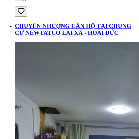
CHUYỂN NHƯỢNG CĂN HỘ TẠI CHUNG
CƯ NEWTATCO LAI XÁ - HOÀI ĐỨC