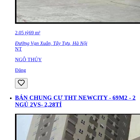
2.05
tỷ
69
m²
Đường Vạn Xuân, Tây Tựu, Hà Nội
NT
NGÔ THÚY
Đăng
BÁN CHUNG CƯ THT NEWCITY - 69M2 - 2
NGỦ 2VS- 2,28TỈ