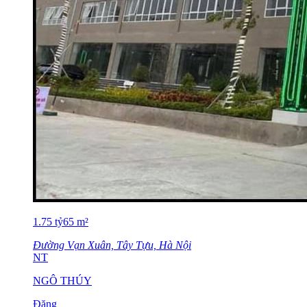
1.75
tỷ
65
m²
Đường Vạn Xuân, Tây Tựu, Hà Nội
NT
NGÔ THÚY
Đăng