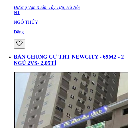
Đường Vạn Xuân, Tây Tựu, Hà Nội
NT
NGÔ THÚY
Đăng
BÁN CHUNG CƯ THT NEWCITY - 69M2 - 2
NGỦ 2VS- 2,05TỈ