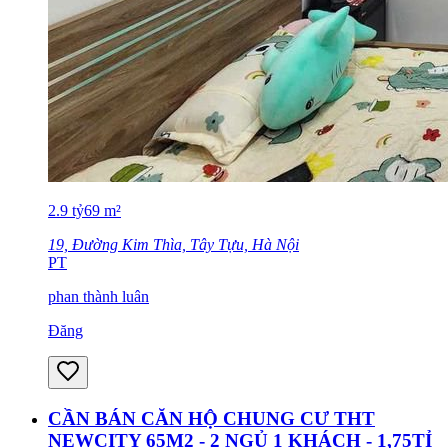
2.9
tỷ
69
m²
19, Đường Kim Thìa, Tây Tựu, Hà Nội
PT
phan thành luân
Đăng
CẦN BÁN CĂN HỘ CHUNG CƯ THT
NEWCITY 65M2 - 2 NGỦ 1 KHÁCH - 1,75TỈ