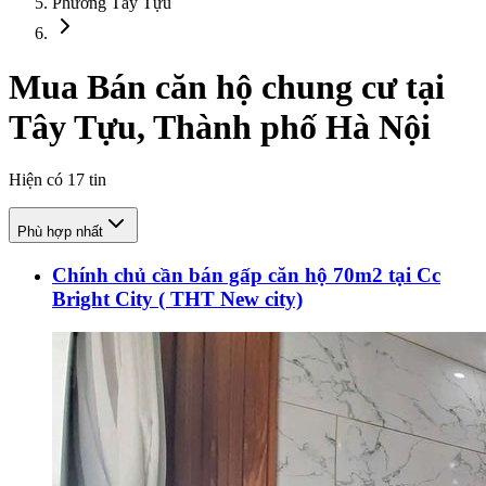
Phường Tây Tựu
Mua Bán căn hộ chung cư tại
Tây Tựu, Thành phố Hà Nội
Hiện có
17
tin
Phù hợp nhất
Chính chủ cần bán gấp căn hộ 70m2 tại Cc
Bright City ( THT New city)