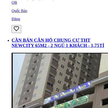
QB
Quốc Bảo
Đăng
CẦN BÁN CĂN HỘ CHUNG CƯ THT
NEWCITY 65M2 - 2 NGỦ 1 KHÁCH - 1,75TỈ