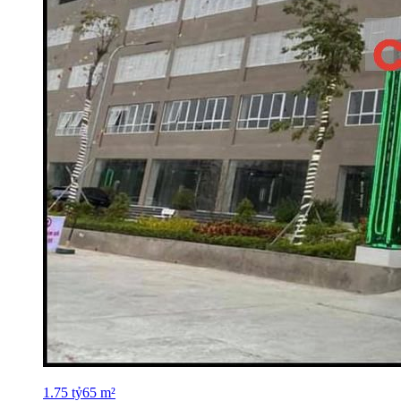
1.75
tỷ
65
m²