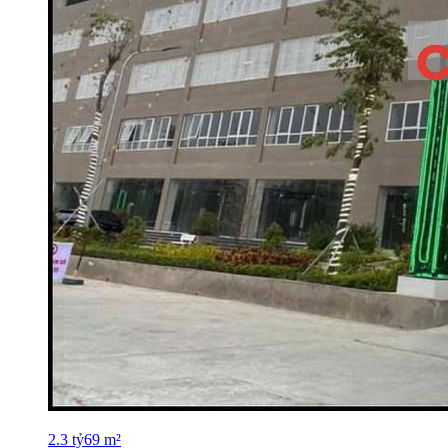
2.3
tỷ
69
m²