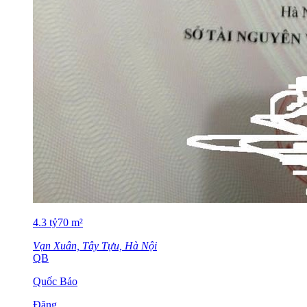
4.3
tỷ
70
m²
Vạn Xuân, Tây Tựu, Hà Nội
QB
Quốc Bảo
Đăng