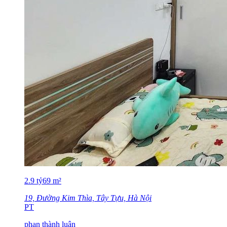
2.9
tỷ
69
m²
19, Đường Kim Thìa, Tây Tựu, Hà Nội
PT
phan thành luân