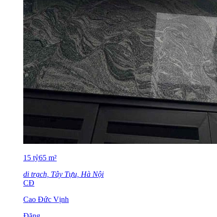
15
tỷ
65
m²
di trạch, Tây Tựu, Hà Nội
CĐ
Cao Đức Vịnh
Đăng