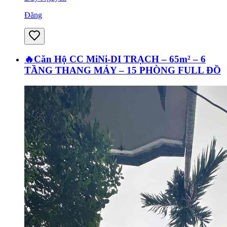
Đăng
🔥Căn Hộ CC MiNi-DI TRẠCH – 65m² – 6
TẦNG THANG MÁY – 15 PHÒNG FULL ĐỒ