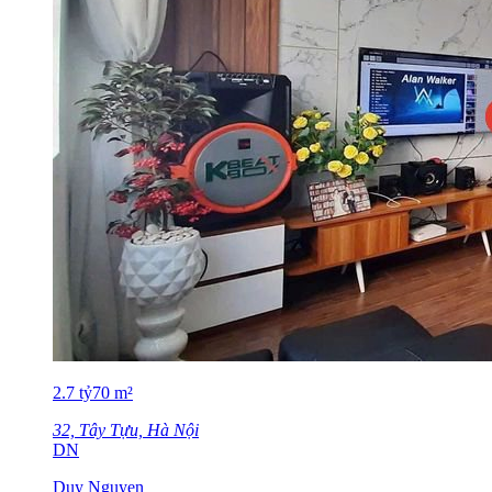
2.7
tỷ
70
m²
32, Tây Tựu, Hà Nội
DN
Duy Nguyen