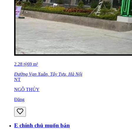
2.28
tỷ
69
m²
Đường Vạn Xuân, Tây Tựu, Hà Nội
NT
NGÔ THÚY
Đăng
E chính chủ muốn bán