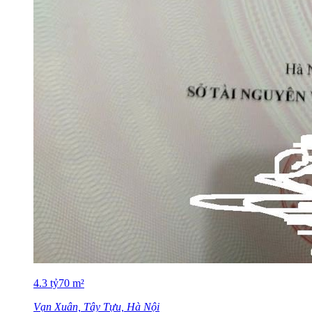
4.3
tỷ
70
m²
Vạn Xuân, Tây Tựu, Hà Nội