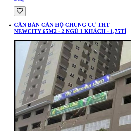
CẦN BÁN CĂN HỘ CHUNG CƯ THT
NEWCITY 65M2 - 2 NGỦ 1 KHÁCH - 1,75TỈ