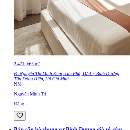
2.471
tỷ
65
m²
Đ. Nguyễn Thị Minh Khai, Tân Phú, Dĩ An, Bình Dương,
Tân Đông Hiệp, Hồ Chí Minh
NM
Nguyễn Minh Trí
Đăng
Bán căn hộ chung cư Bình Dương giá rẻ, gần