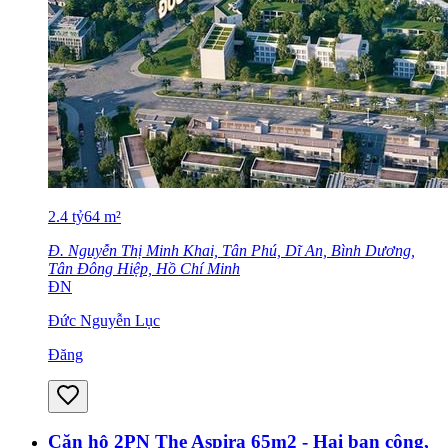
2.4
tỷ
64
m²
Đ. Nguyễn Thị Minh Khai, Tân Phú, Dĩ An, Bình Dương,
Tân Đông Hiệp, Hồ Chí Minh
ĐN
Đức Nguyễn Lục
Đăng
Căn hộ 2PN The Aspira 65m2 - Hai ban công,