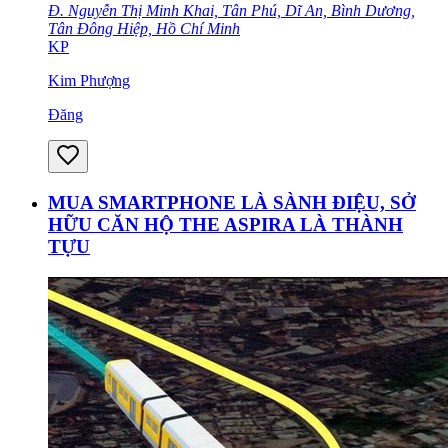
Đ. Nguyễn Thị Minh Khai, Tân Phú, Dĩ An, Bình Dương,
Tân Đông Hiệp, Hồ Chí Minh
KP
Kim Phượng
Đăng
MUA SMARTPHONE LÀ SÀNH ĐIỆU, SỞ
HỮU CĂN HỘ THE ASPIRA LÀ THÀNH
TỰU