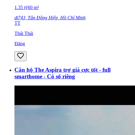
1.35
tỷ
60
m²
dt743, Tân Đông Hiệp, Hồ Chí Minh
TT
Thái Thái
Đăng
Căn hộ The Aspira trợ giá cực tốt - full
smarthome - Có sổ riêng