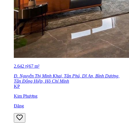
2.642
tỷ
67
m²
Đ. Nguyễn Thị Minh Khai, Tân Phú, Dĩ An, Bình Dương,
Tân Đông Hiệp, Hồ Chí Minh
KP
Kim Phượng
Đăng