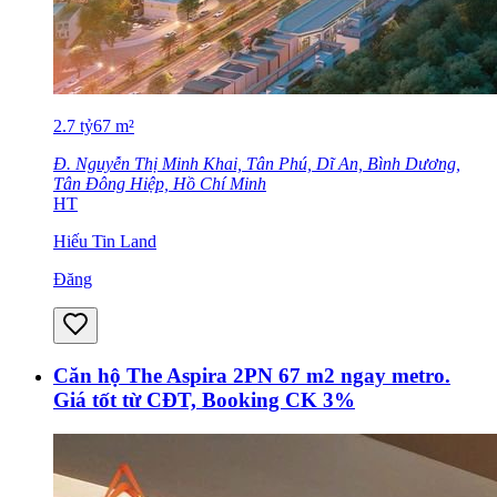
2.7
tỷ
67
m²
Đ. Nguyễn Thị Minh Khai, Tân Phú, Dĩ An, Bình Dương,
Tân Đông Hiệp, Hồ Chí Minh
HT
Hiếu Tin Land
Đăng
Căn hộ The Aspira 2PN 67 m2 ngay metro.
Giá tốt từ CĐT, Booking CK 3%