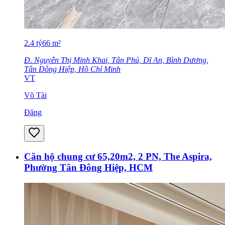
2.4
tỷ
66
m²
Đ. Nguyễn Thị Minh Khai, Tân Phú, Dĩ An, Bình Dương,
Tân Đông Hiệp, Hồ Chí Minh
VT
Võ Tài
Đăng
Căn hộ chung cư 65,20m2, 2 PN, The Aspira,
Phường Tân Đông Hiệp, HCM