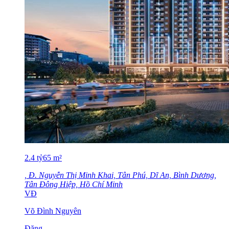
2.4
tỷ
65
m²
, Đ. Nguyễn Thị Minh Khai, Tân Phú, Dĩ An, Bình Dương,
Tân Đông Hiệp, Hồ Chí Minh
VĐ
Võ Đình Nguyên
Đăng