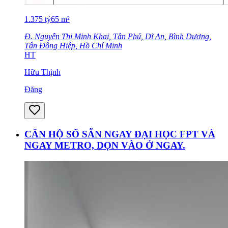
1.375
tỷ
65
m²
Đ. Nguyễn Thị Minh Khai, Tân Phú, Dĩ An, Bình Dương,
Tân Đông Hiệp, Hồ Chí Minh
HT
Hữu Thịnh
Đăng
CĂN HỘ SỔ SẴN NGAY ĐẠI HỌC FPT VÀ
NGAY METRO, DỌN VÀO Ở NGAY.