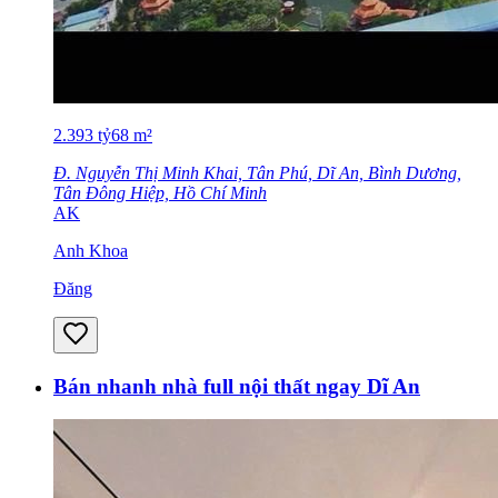
2.393
tỷ
68
m²
Đ. Nguyễn Thị Minh Khai, Tân Phú, Dĩ An, Bình Dương,
Tân Đông Hiệp, Hồ Chí Minh
AK
Anh Khoa
Đăng
Bán nhanh nhà full nội thất ngay Dĩ An