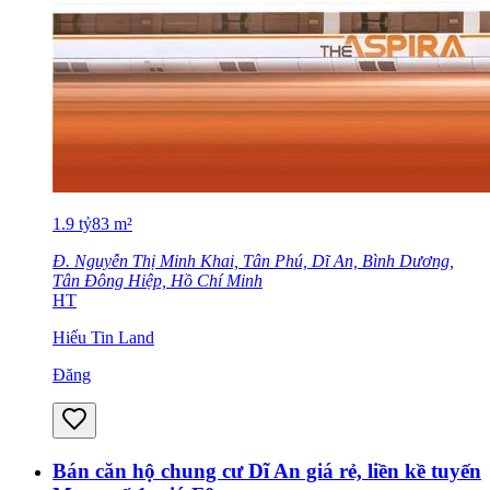
1.9
tỷ
83
m²
Đ. Nguyễn Thị Minh Khai, Tân Phú, Dĩ An, Bình Dương,
Tân Đông Hiệp, Hồ Chí Minh
HT
Hiếu Tin Land
Đăng
Bán căn hộ chung cư Dĩ An giá rẻ, liền kề tuyến