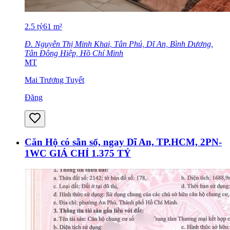
2.5
tỷ
61
m²
Đ. Nguyễn Thị Minh Khai, Tân Phú, Dĩ An, Bình Dương,
Tân Đông Hiệp, Hồ Chí Minh
MT
Mai Trương Tuyết
Đăng
Căn Hộ có sẵn sổ, ngay Dĩ An, TP.HCM, 2PN-
1WC GIÁ CHỈ 1.375 TỶ