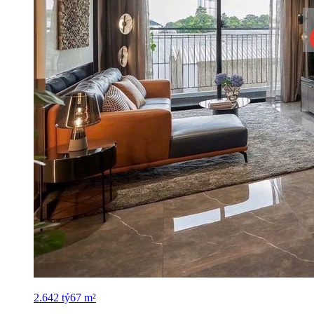
2.642
tỷ
67
m²