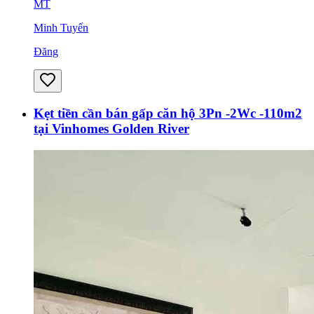
MT
Minh Tuyến
Đăng
Kẹt tiền cần bán gấp căn hộ 3Pn -2Wc -110m2
tại Vinhomes Golden River