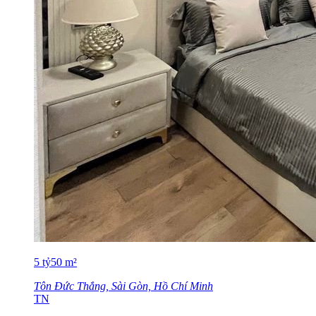
5
tỷ
50
m²
Tôn Đức Thắng, Sài Gòn, Hồ Chí Minh
TN