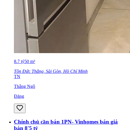
8.7
tỷ
50
m²
Tôn Đức Thắng, Sài Gòn, Hồ Chí Minh
TN
Thắng Ngô
Đăng
Chính chủ cần bán 1PN- Vinhomes bán giá
bán 8'5 tỷ