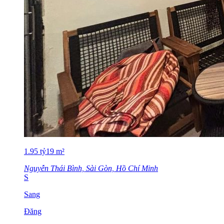
1.95
tỷ
19
m²
Nguyễn Thái Bình, Sài Gòn, Hồ Chí Minh
S
Sang
Đăng