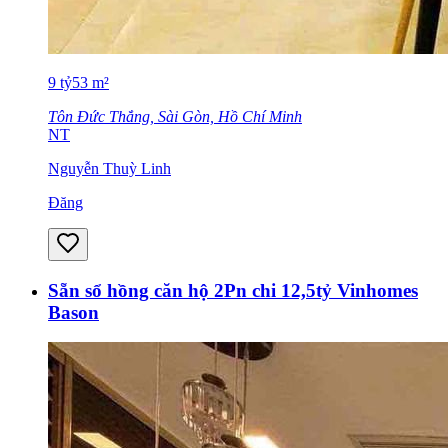
9
tỷ
53
m²
Tôn Đức Thắng, Sài Gòn, Hồ Chí Minh
NT
Nguyễn Thuỳ Linh
Đăng
Sẵn sổ hồng căn hộ 2Pn chi 12,5tỷ Vinhomes
Bason