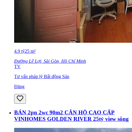
4.9
tỷ
25
m²
Đường Lê Lợi, Sài Gòn, Hồ Chí Minh
TV
Tư vấn pháp lý Bất động Sản
Đăng
BÁN 2pn 2wc 90m2 CĂN HỘ CAO CẤP
VINHOMES GOLDEN RIVER 25tỷ view sông