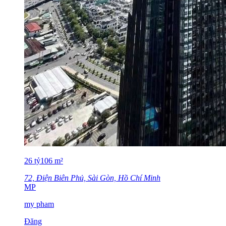
26
tỷ
106
m²
72, Điện Biên Phủ, Sài Gòn, Hồ Chí Minh
MP
my pham
Đăng