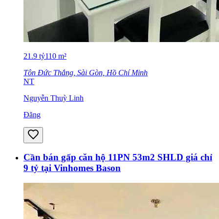
21.9
tỷ
110
m²
Tôn Đức Thắng, Sài Gòn, Hồ Chí Minh
NT
Nguyễn Thuỳ Linh
Đăng
Cần bán gấp căn hộ 11PN 53m2 SHLD giá chỉ
9 tỷ tại Vinhomes Bason