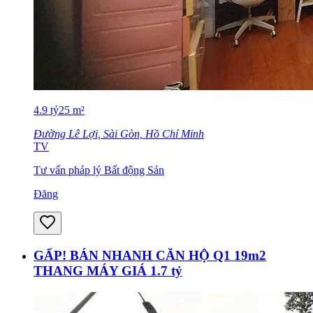
4.9
tỷ
25
m²
Đường Lê Lợi, Sài Gòn, Hồ Chí Minh
TV
Tư vấn pháp lý Bất động Sản
Đăng
GẤP! BÁN NHANH CĂN HỘ Q1 19m2
THANG MÁY GIÁ 1.7 tỷ