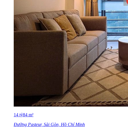
14
tỷ
84
m²
Đường Pasteur, Sài Gòn, Hồ Chí Minh