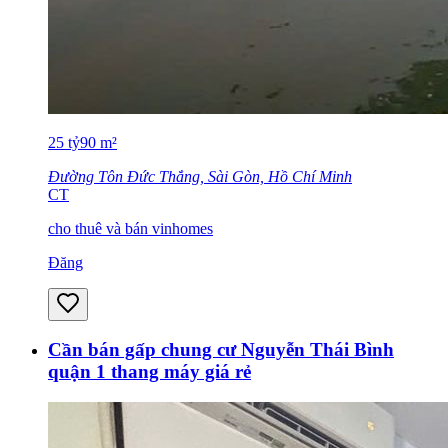
25
tỷ
90
m²
Đường Tôn Ðức Thắng, Sài Gòn, Hồ Chí Minh
CT
cho thuê và bán vinhomes
Đăng
Cần bán gấp chung cư Nguyễn Thái Bình
quận 1 thang máy giá rẻ