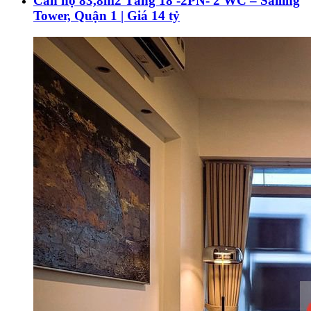
Căn hộ 83,8m2 Tầng 18 -2PN- 2 WC – Sailing
Tower, Quận 1 | Giá 14 tỷ