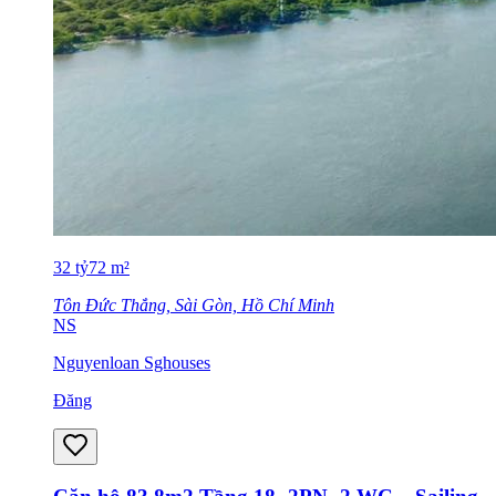
32
tỷ
72
m²
Tôn Đức Thắng, Sài Gòn, Hồ Chí Minh
NS
Nguyenloan Sghouses
Đăng