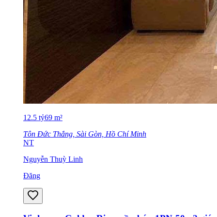
12.5
tỷ
69
m²
Tôn Đức Thắng, Sài Gòn, Hồ Chí Minh
NT
Nguyễn Thuỳ Linh
Đăng