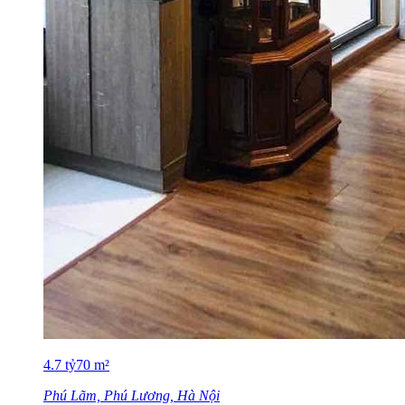
4.7
tỷ
70
m²
Phú Lãm, Phú Lương, Hà Nội