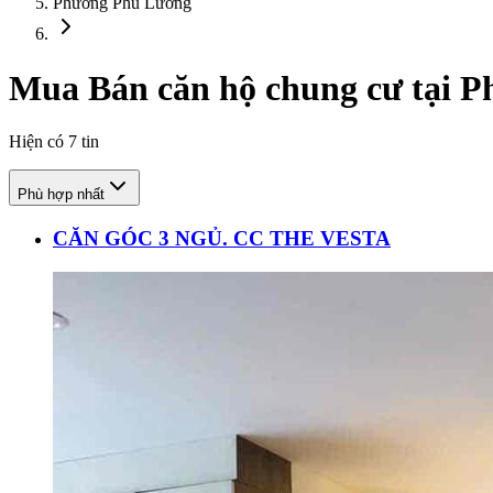
Phường Phú Lương
Mua Bán căn hộ chung cư tại 
Hiện có
7
tin
Phù hợp nhất
CĂN GÓC 3 NGỦ. CC THE VESTA