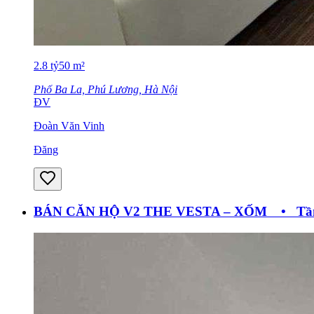
2.8
tỷ
50
m²
Phố Ba La, Phú Lương, Hà Nội
ĐV
Đoàn Văn Vinh
Đăng
BÁN CĂN HỘ V2 THE VESTA – XỐM • Tầng t