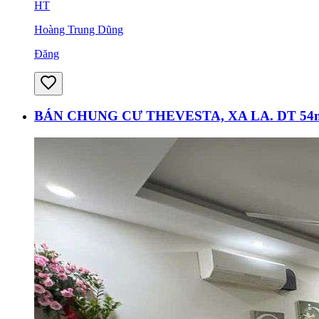
HT
Hoàng Trung Dũng
Đăng
BÁN CHUNG CƯ THEVESTA, XA LA. DT 54