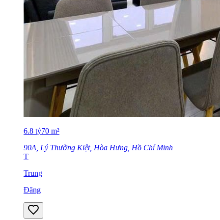
6.8
tỷ
70
m²
90A, Lý Thường Kiệt, Hòa Hưng, Hồ Chí Minh
T
Trung
Đăng