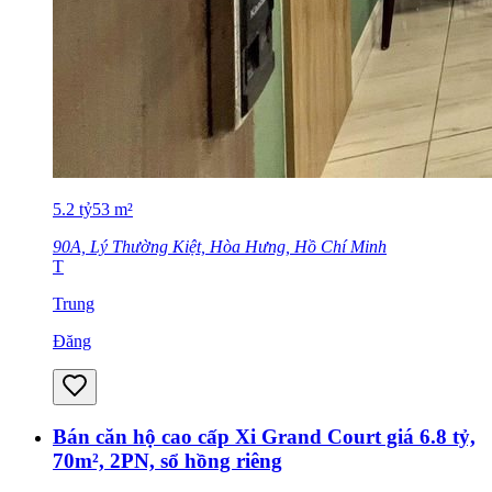
5.2
tỷ
53
m²
90A, Lý Thường Kiệt, Hòa Hưng, Hồ Chí Minh
T
Trung
Đăng
Bán căn hộ cao cấp Xi Grand Court giá 6.8 tỷ,
70m², 2PN, sổ hồng riêng