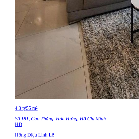
4.3
tỷ
55
m²
Số 181, Cao Thắng, Hòa Hưng, Hồ Chí Minh
HD
Hồng Diệu Linh Lê