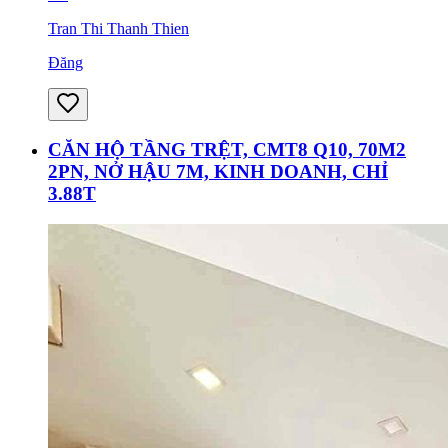
Tran Thi Thanh Thien
Đăng
CĂN HỘ TẦNG TRỆT, CMT8 Q10, 70M2
2PN, NỞ HẬU 7M, KINH DOANH, CHỈ
3.88T