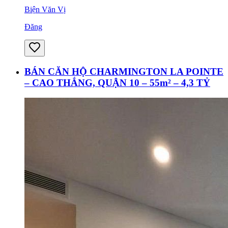
Biện Văn Vị
Đăng
BÁN CĂN HỘ CHARMINGTON LA POINTE
– CAO THẮNG, QUẬN 10 – 55m² – 4,3 TỶ