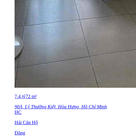
7.4
tỷ
72
m²
90A, Lý Thường Kiệt, Hòa Hưng, Hồ Chí Minh
HC
Hải Căn Hộ
Đăng