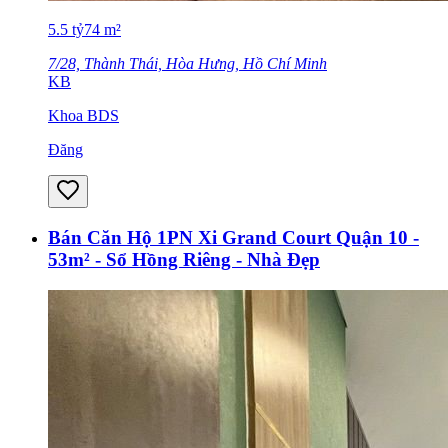
5.5
tỷ
74
m²
7/28, Thành Thái, Hòa Hưng, Hồ Chí Minh
KB
Khoa BDS
Đăng
Bán Căn Hộ 1PN Xi Grand Court Quận 10 -
53m² - Sổ Hồng Riêng - Nhà Đẹp