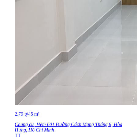
2.79
tỷ
45
m²
Chung cư, Hẻm 601 Đường Cách Mạng Tháng 8, Hòa
Hưng, Hồ Chí Minh
TT