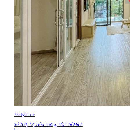
7.6
tỷ
61
m²
Số 200, 12, Hòa Hưng, Hồ Chí Minh
U