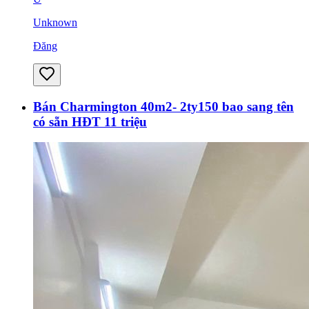
Unknown
Đăng
Bán Charmington 40m2- 2ty150 bao sang tên
có sẵn HĐT 11 triệu