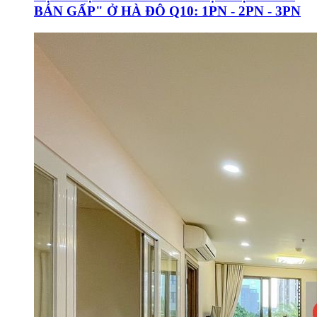
BÁN GẤP" Ở HÀ ĐÔ Q10: 1PN - 2PN - 3PN