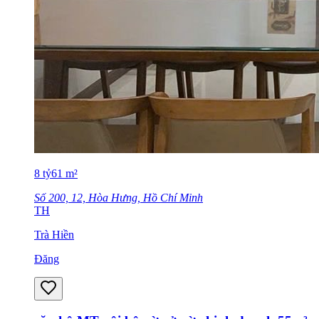
8
tỷ
61
m²
Số 200, 12, Hòa Hưng, Hồ Chí Minh
TH
Trà Hiền
Đăng