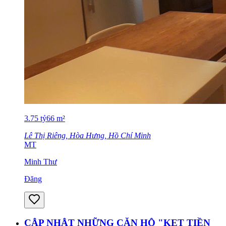
3.75
tỷ
66
m²
Lê Thị Riêng, Hòa Hưng, Hồ Chí Minh
MT
Minh Thư
Đăng
CẬP NHẬT NHỮNG CĂN HỘ "KẸT TIỀN