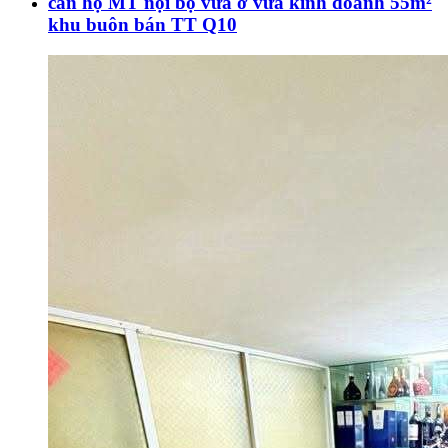
căn hộ MT nội bộ vừa ở vừa kinh doanh 55m²
khu buôn bán TT Q10