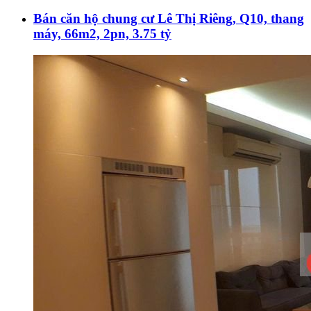
Bán căn hộ chung cư Lê Thị Riêng, Q10, thang
máy, 66m2, 2pn, 3.75 tỷ