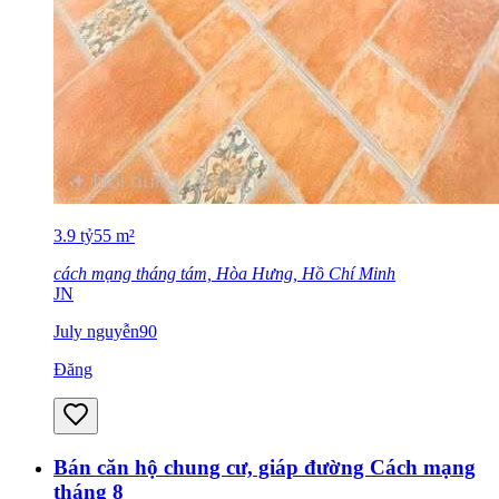
3.9
tỷ
55
m²
cách mạng tháng tám, Hòa Hưng, Hồ Chí Minh
JN
July nguyễn90
Đăng
Bán căn hộ chung cư, giáp đường Cách mạng
tháng 8