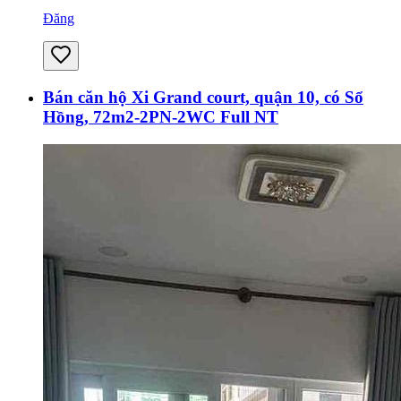
Đăng
Bán căn hộ Xi Grand court, quận 10, có Sổ
Hồng, 72m2-2PN-2WC Full NT