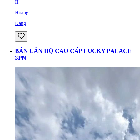
H
Hoang
Đăng
BÁN CĂN HỘ CAO CẤP LUCKY PALACE
3PN