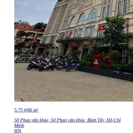
5.75
tỷ
86
m²
50 Phan văn khỏe, 50 Phan văn khỏe, Bình Tây, Hồ Chí
Minh
HN