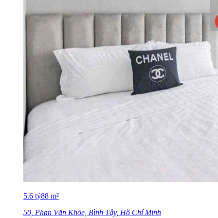
5.6
tỷ
88
m²
50, Phan Văn Khỏe, Bình Tây, Hồ Chí Minh