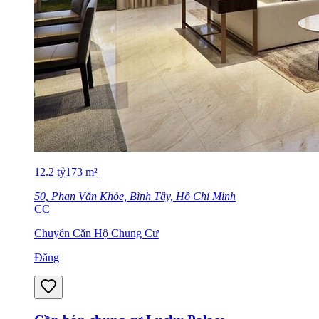
12.2
tỷ
173
m²
50, Phan Văn Khỏe, Bình Tây, Hồ Chí Minh
CC
Chuyên Căn Hộ Chung Cư
Đăng