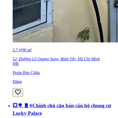
2.7
tỷ
90
m²
52, Đường Lê Quang Sung, Bình Tây, Hồ Chí Minh
ĐB
Đoàn Bảo Châu
Đăng
💥🌳 🧧⭐️Chính chủ cần bán căn hộ chung cư
Lucky Palace