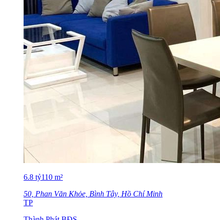
6.8
tỷ
110
m²
50, Phan Văn Khỏe, Bình Tây, Hồ Chí Minh
TP
Thành Phát BĐS