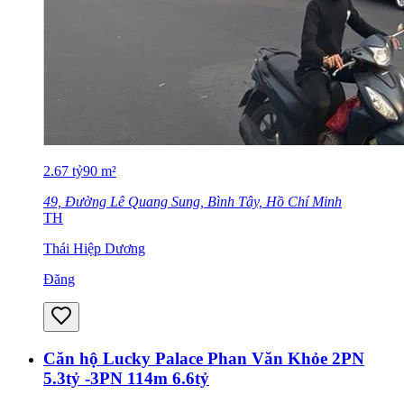
2.67
tỷ
90
m²
49, Đường Lê Quang Sung, Bình Tây, Hồ Chí Minh
TH
Thái Hiệp Dương
Đăng
Căn hộ Lucky Palace Phan Văn Khỏe 2PN
5.3tỷ -3PN 114m 6.6tỷ