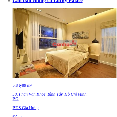
Cần bán chung cư Lucky Palace
5.8
tỷ
89
m²
50, Phan Văn Khỏe, Bình Tây, Hồ Chí Minh
BG
BĐS Gia Hưng
Đăng