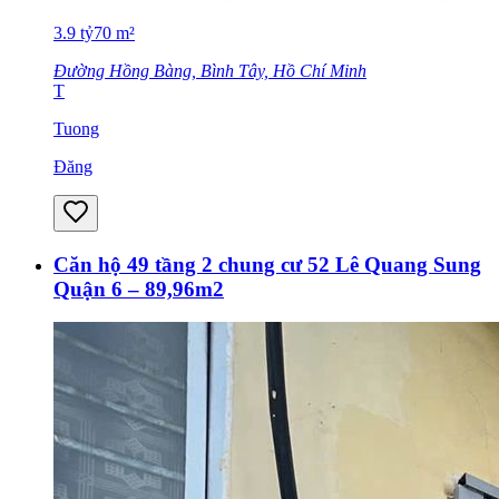
3.9
tỷ
70
m²
Đường Hồng Bàng, Bình Tây, Hồ Chí Minh
T
Tuong
Đăng
Căn hộ 49 tầng 2 chung cư 52 Lê Quang Sung
Quận 6 – 89,96m2