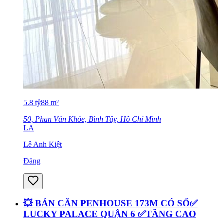
5.8
tỷ
88
m²
50, Phan Văn Khỏe, Bình Tây, Hồ Chí Minh
LA
Lê Anh Kiệt
Đăng
💥 BÁN CĂN PENHOUSE 173M CÓ SỔ✅
LUCKY PALACE QUẬN 6 ✅TẦNG CAO