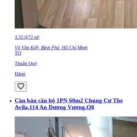
3.35
tỷ
72
m²
Võ Văn Kiệt, Bình Phú, Hồ Chí Minh
TQ
Thuận Quý
Đăng
Cần bán căn hộ 1PN 60m2 Chung Cư The
Avila,114 An Dương Vương,Q8