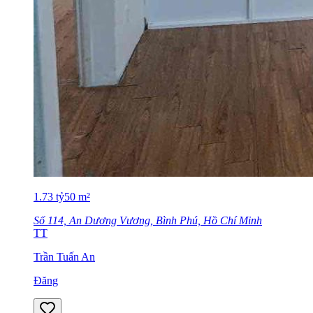
1.73
tỷ
50
m²
Số 114, An Dương Vương, Bình Phú, Hồ Chí Minh
TT
Trần Tuấn An
Đăng