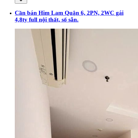
Cần bán Him Lam Quận 6, 2PN, 2WC gái
4,8ty full nội thất, sổ sẵn.