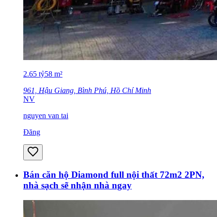
2.65
tỷ
58
m²
961, Hậu Giang, Bình Phú, Hồ Chí Minh
NV
nguyen van tai
Đăng
Bán căn hộ Diamond full nội thất 72m2 2PN,
nhà sạch sẽ nhận nhà ngay