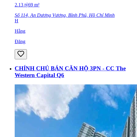
2.13
tỷ
69
m²
Số 114, An Dương Vương, Bình Phú, Hồ Chí Minh
H
Hằng
Đăng
CHÍNH CHỦ BÁN CĂN HỘ 3PN - CC The
Western Capital Q6