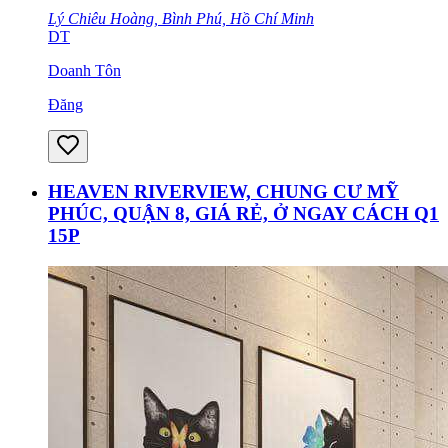
Lý Chiêu Hoàng, Bình Phú, Hồ Chí Minh
DT
Doanh Tôn
Đăng
HEAVEN RIVERVIEW, CHUNG CƯ MỸ
PHÚC, QUẬN 8, GIÁ RẺ, Ở NGAY CÁCH Q1
15P