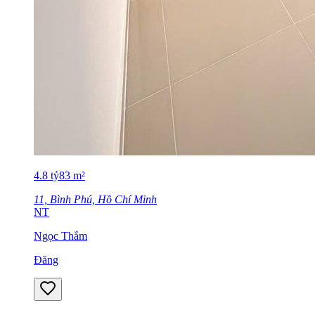
4.8
tỷ
83
m²
11, Bình Phú, Hồ Chí Minh
NT
Ngọc Thắm
Đăng