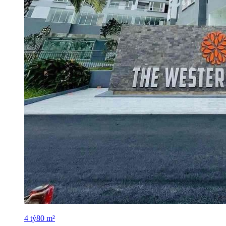
4
tỷ
80
m²