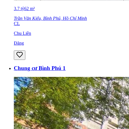
3.7
tỷ
62
m²
Trần Văn Kiểu, Bình Phú, Hồ Chí Minh
CL
Chu Liên
Đăng
Chung cư Bình Phú 1