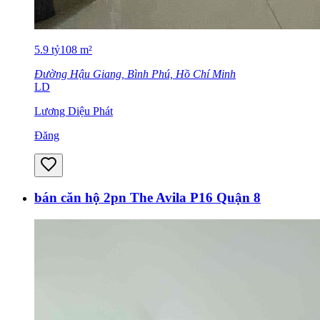
5.9
tỷ
108
m²
Đường Hậu Giang, Bình Phú, Hồ Chí Minh
LD
Lương Diệu Phát
Đăng
bán căn hộ 2pn The Avila P16 Quận 8