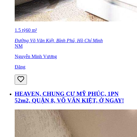
1.5
tỷ
60
m²
Đường Võ Văn Kiệt, Bình Phú, Hồ Chí Minh
NM
Nguyễn Minh Vương
Đăng
HEAVEN, CHUNG CƯ MỸ PHÚC, 1PN
52m2, QUẬN 8, VÕ VĂN KIỆT, Ở NGAY!