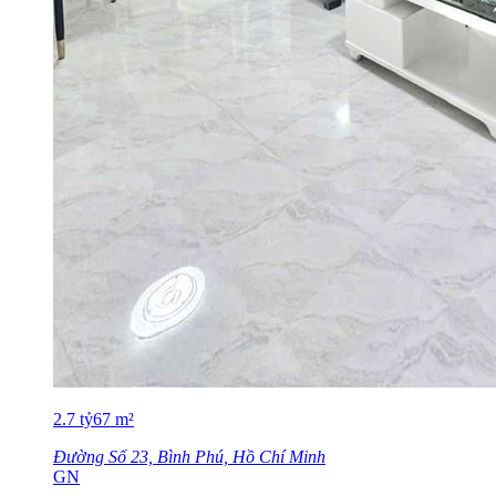
2.7
tỷ
67
m²
Đường Số 23, Bình Phú, Hồ Chí Minh
GN