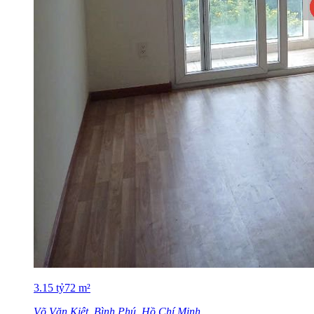
3.15
tỷ
72
m²
Võ Văn Kiệt, Bình Phú, Hồ Chí Minh