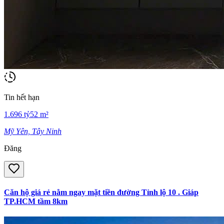
Tin hết hạn
1.696
tỷ
52
m²
Mỹ Yên, Tây Ninh
Đăng
Căn hộ giá rẻ nằm ngay mặt tiền đường Tỉnh lộ 10 . Giáp
TP.HCM tầm 8km