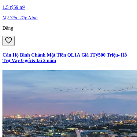
1.5
tỷ
59
m²
Mỹ Yên, Tây Ninh
Đăng
Căn Hộ Bình Chánh Mặt Tiền QL1A Giá 1Tỷ500 Triệu- Hỗ
Trợ Vay 0 gốc& lãi 2 năm