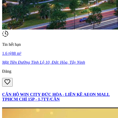
Tin hết hạn
1.6
tỷ
88
m²
Mặt Tiền Đường Tỉnh Lộ 10, Đức Hòa, Tây Ninh
Đăng
CĂN HỘ WIN CITY ĐỨC HÒA - LIỀN KỀ AEON MALL
TPHCM CHỈ 15P - 1,7TỶ/CĂN