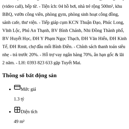
(video call), bếp từ. - Tiện ích: 04 hồ bơi, nhà trẻ rộng 500m², khu
BBQ, vườn công viên, phòng gym, phòng sinh hoạt công đồng,
sảnh cafe, thư viện. - Tiếp giáp cụm KCN Thuận Đạo, Phúc Long,
Vĩnh Lộc, Phú An Thạnh, BV Bình Chánh, Nhi Đồng Thành phố,
BV Huyết Học, ĐH Y Phạm Ngọc Thạch, ĐH Văn Hiến, ĐH Kinh
Tế, ĐH Rmit, chợ đầu mối Bình Điền. - Chính sách thanh toán siêu
nhẹ - trả trước 20%. - Hỗ trợ vay ngân hàng 70%, ân hạn gốc & lãi
2 năm. - LH: 0393 823 633 gặp Tuyết Mai.
Thông số bất động sản
Mức giá
1.3 tỷ
Diện tích
49 m²