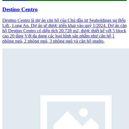
Destino Centro
Destino Centro là dự án căn hộ của Chủ đầu tư Seaholdings tại Bến
Lức, Long An. Dự án sẽ được triển khai vào quý 1/2024. Dự án căn
hộ Destino Centro có diện tích 20.728 m2, được thiết kế với 5 block
cao 20 tầng Với đa dạng các loại hình sản phẩm như căn hộ 1
phòng ngủ, 2 phòng ngủ, 3 phòng ngủ và căn hộ studio.