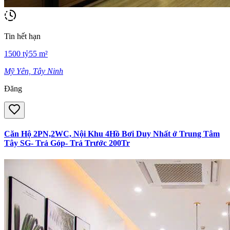
Tin hết hạn
1500
tỷ
55
m²
Mỹ Yên, Tây Ninh
Đăng
Căn Hộ 2PN,2WC, Nội Khu 4Hồ Bơi Duy Nhất ở Trung Tâm
Tây SG- Trả Góp- Trả Trước 200Tr