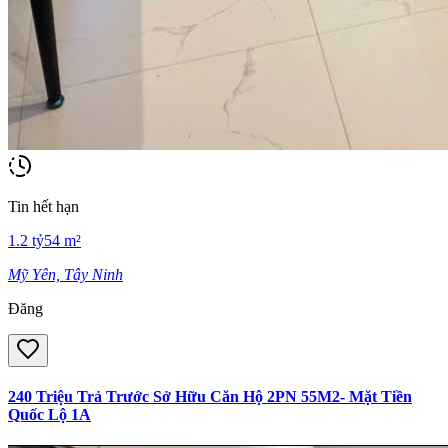
Tin hết hạn
1.2
tỷ
54
m²
Mỹ Yên, Tây Ninh
Đăng
240 Triệu Trả Trước Sở Hữu Căn Hộ 2PN 55M2- Mặt Tiền
Quốc Lộ 1A