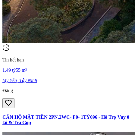
Tin hết hạn
1.49
tỷ
55
m²
Mỹ Yên, Tây Ninh
Đăng
CĂN HỘ MẶT TIỀN 2PN,2WC- F0- 1TỶ696 - Hỗ Trợ Vay 0
lãi & Trả Góp