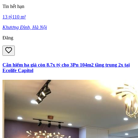
Tin hết hạn
13
tỷ
110
m²
Khương Đình, Hà Nội
Đăng
Căn hiếm hạ giá còn 8.7x tỷ cho 3Pn 104m2 tầng trung 2x tại
Ecolife Capitol