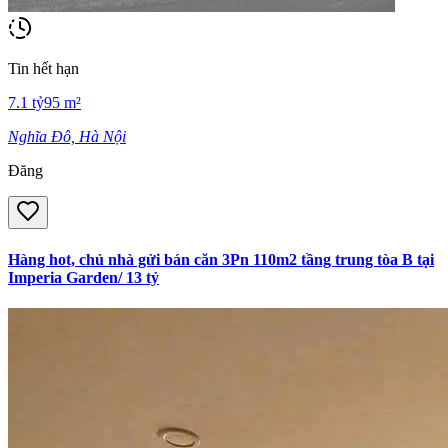
Tin hết hạn
7.1
tỷ
95
m²
Nghĩa Đô, Hà Nội
Đăng
Hàng hot, chủ nhà gửi bán căn 3Pn 110m2 tầng trung tòa B tại
Imperia Garden/ 13 tỷ