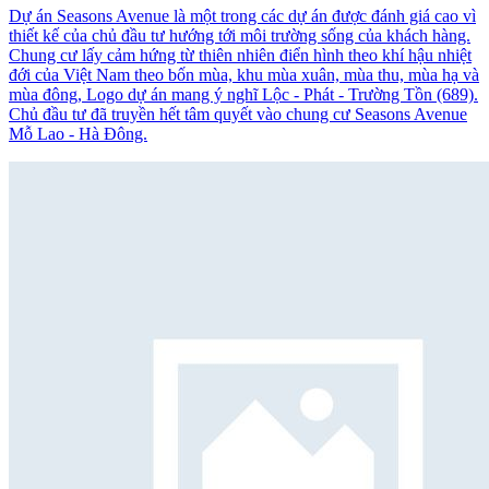
Dự án Seasons Avenue là một trong các dự án được đánh giá cao vì
thiết kế của chủ đầu tư hướng tới môi trường sống của khách hàng.
Chung cư lấy cảm hứng từ thiên nhiên điển hình theo khí hậu nhiệt
đới của Việt Nam theo bốn mùa, khu mùa xuân, mùa thu, mùa hạ và
mùa đông, Logo dự án mang ý nghĩ Lộc - Phát - Trường Tồn (689).
Chủ đầu tư đã truyền hết tâm quyết vào chung cư Seasons Avenue
Mỗ Lao - Hà Đông.