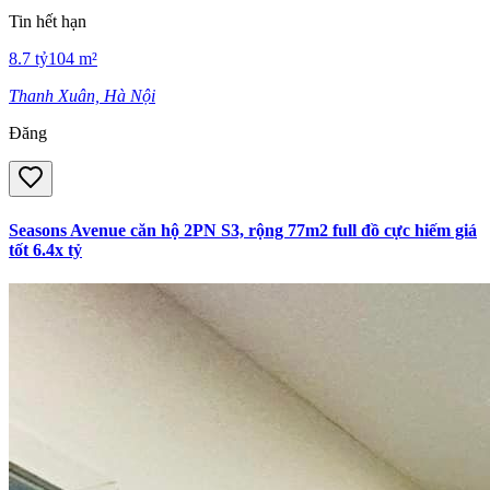
Tin hết hạn
8.7
tỷ
104
m²
Thanh Xuân, Hà Nội
Đăng
Seasons Avenue căn hộ 2PN S3, rộng 77m2 full đồ cực hiếm giá
tốt 6.4x tỷ