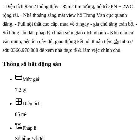
- Diện tích 82m2 thông thủy - 85m2 tim tường, bố trí 2PN + 2WC
rộng rãi. - Nhà thoáng sáng mát view hồ Trung Văn cực quanh
đãng. - Full nội thất cao cấp, mua về ở ngay - gia chủ tặng toàn bộ. -
Sổ hồng lâu dài, pháp lý chuẩn sớm giao dịch nhanh - Khu dân cư
văn minh, tiện ích đầy đủ, giao thông kết nối thuận tiện. 📩 Inbox/
sđt: 0366.976.888 để xem nhà thực tế & làm việc chính chủ.
Thông số bất động sản
Mức giá
7.2 tỷ
Diện tích
85 m²
Pháp lí
Sổ hồng/sổ đỏ