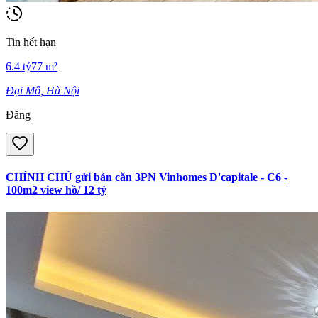
Tin hết hạn
6.4
tỷ
77
m²
Đại Mỗ, Hà Nội
Đăng
CHÍNH CHỦ gửi bán căn 3PN Vinhomes D'capitale - C6 -
100m2 view hồ/ 12 tỷ