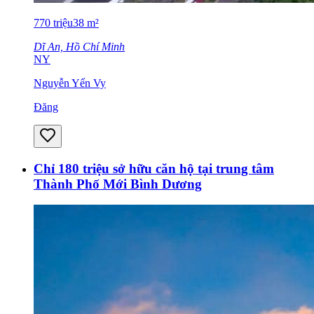
770
triệu
38
m²
Dĩ An, Hồ Chí Minh
NY
Nguyễn Yến Vy
Đăng
Chỉ 180 triệu sở hữu căn hộ tại trung tâm
Thành Phố Mới Bình Dương