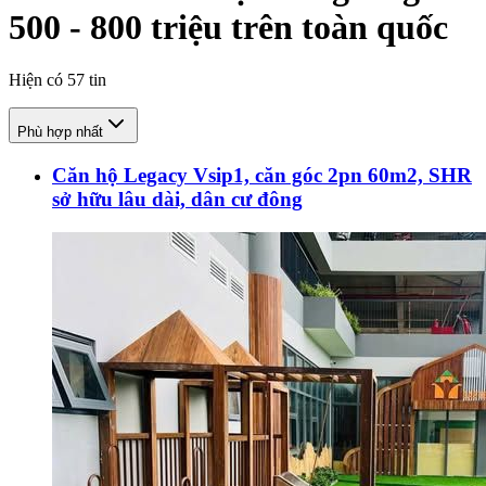
500 - 800 triệu trên toàn quốc
Hiện có
57
tin
Phù hợp nhất
Căn hộ Legacy Vsip1, căn góc 2pn 60m2, SHR
sở hữu lâu dài, dân cư đông