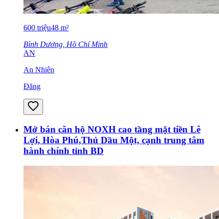
600
triệu
48
m²
Bình Dương, Hồ Chí Minh
AN
An Nhiên
Đăng
Mở bán căn hộ NOXH cao tầng mặt tiền Lê
Lợi, Hòa Phú,Thủ Dầu Một, cạnh trung tâm
hành chính tỉnh BD