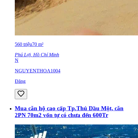
560
triệu
70
m²
Phú Lợi, Hồ Chí Minh
N
NGUYENTHOA1004
Đăng
Mua căn hộ cao cấp Tp.Thủ Dầu Một, căn
2PN 70m2 vốn tự có chưa đến 600Tr