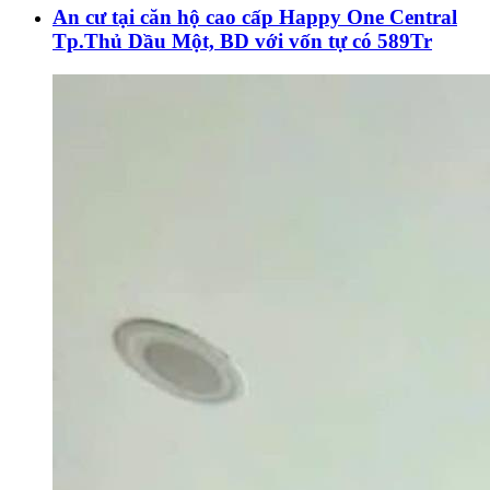
An cư tại căn hộ cao cấp Happy One Central
Tp.Thủ Dầu Một, BD với vốn tự có 589Tr