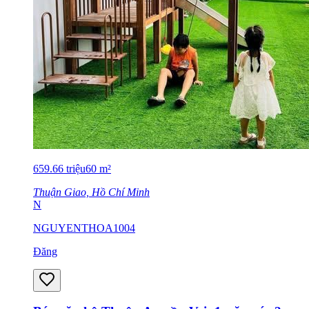
659.66
triệu
60
m²
Thuận Giao, Hồ Chí Minh
N
NGUYENTHOA1004
Đăng