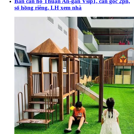
Bán căn hộ Thuận An-gần Vsip1, căn góc 2pn,
sổ hồng riêng. LH xem nhà