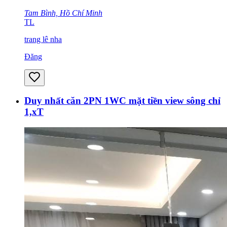
Tam Bình, Hồ Chí Minh
TL
trang lê nha
Đăng
Duy nhất căn 2PN 1WC mặt tiền view sông chỉ
1,xT