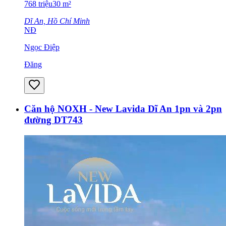
768
triệu
30
m²
Dĩ An, Hồ Chí Minh
NĐ
Ngọc Điệp
Đăng
Căn hộ NOXH - New Lavida Dĩ An 1pn và 2pn
đường DT743