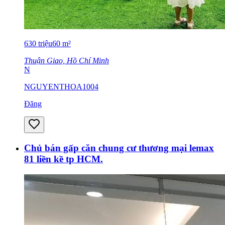
630
triệu
60
m²
Thuận Giao, Hồ Chí Minh
N
NGUYENTHOA1004
Đăng
Chủ bán gấp căn chung cư thương mại lemax
81 liền kề tp HCM.