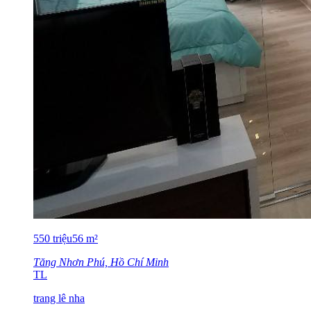
550
triệu
56
m²
Tăng Nhơn Phú, Hồ Chí Minh
TL
trang lê nha