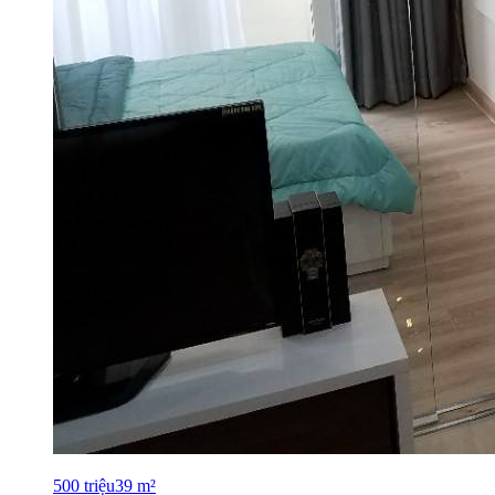
500
triệu
39
m²