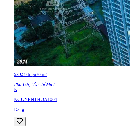
589.59
triệu
70
m²
Phú Lợi, Hồ Chí Minh
N
NGUYENTHOA1004
Đăng