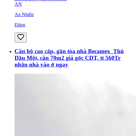
AN
An Nhiên
Đăng
Căn hộ cao cấp, gần tòa nhà Becamex_Thủ
Dầu Một, căn 70m2 giá gốc CDT, tt 560Tr
nhận nhà vào ở ngay